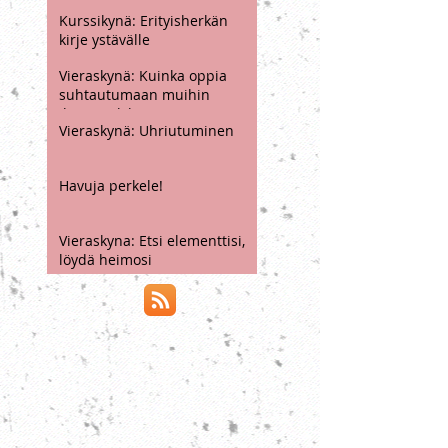
Kurssikynä: Elämän
sirkuskaruselli
Kurssikynä: Erityisherkän
kirje ystävälle
Vieraskynä: Kuinka oppia
suhtautumaan muihin
ihmisiin kiltimmin ja
Vieraskynä: Uhriutuminen
ymmärtävämmin
Havuja perkele!
Vieraskyna: Etsi elementtisi,
löydä heimosi