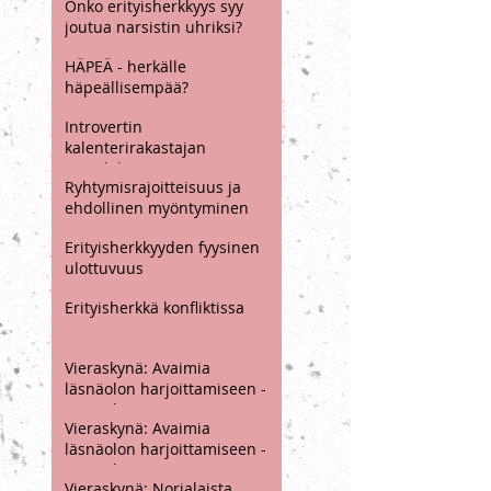
Toinen kansainvälinen
herkkyystutkimuksen
konferenssi 22.4.2024 -
Onko erityisherkkyys syy
koonti esityksistä
joutua narsistin uhriksi?
HÄPEÄ - herkälle
häpeällisempää?
Introvertin
kalenterirakastajan
paradoksi
Ryhtymisrajoitteisuus ja
ehdollinen myöntyminen
Erityisherkkyyden fyysinen
ulottuvuus
Erityisherkkä konfliktissa
Vieraskynä: Avaimia
läsnäolon harjoittamiseen -
ja sen haasteisiin, osa 2 / 2