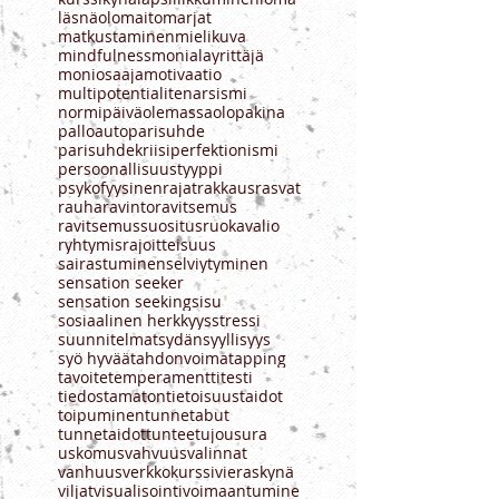
kieltäytyminen
kipu
kiusaaminen
koherenssi
konflikti
kummikynä
kumppani
kuolema
kurssi
kurssikynä
lapsi
liikkuminen
loma
läsnäolo
maito
marjat
matkustaminen
mielikuva
mindfulness
monialayrittäjä
moniosaaja
motivaatio
multipotentialite
narsismi
normipäivä
olemassaolo
pakina
palloauto
parisuhde
parisuhdekriisi
perfektionismi
persoonallisuustyyppi
psykofyysinen
rajat
rakkaus
rasvat
rauha
ravinto
ravitsemus
ravitsemussuositus
ruokavalio
ryhtymisrajoitteisuus
sairastuminen
selviytyminen
sensation seeker
sensation seeking
sisu
sosiaalinen herkkyys
stressi
suunnitelmat
sydän
syyllisyys
syö hyvää
tahdonvoima
tapping
tavoite
temperamentti
testi
tiedostamaton
tietoisuustaidot
toipuminen
tunnetabut