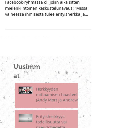
Missä vaiheessa ihmisestä
tulee erityisherkkä?
Facebook-ryhmässä oli jokin aika sitten
mielenkiintoinen keskustelunavaus: ”Missä
vaiheessa ihmisestä tulee erityisherkkä ja
voiko...
Uusimm
at
Herkkyyden
mittaamisen haasteet
(Andy Mort ja Andrew
May)