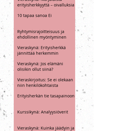
Vieraskynä: Avaimia
läsnäolon harjoittamiseen -
ja sen haasteisiin, osa I / 2
Vieraskynä: Norjalaista
erityisherkkyyttä – oivalluksia
oman itsensä löytämisen
10 tapaa sanoa Ei
polulle
Ryhtymisrajoitteisuus ja
ehdollinen myöntyminen
Vieraskynä: Erityisherkkä
jännittää herkemmin
Vieraskynä: Jos elämäni
olisikin ollut siinä?
Vieraskirjoitus: Se ei olekaan
niin henkilökohtaista
Erityisherkän tie tasapainoon
Kurssikynä: Analyysiöverit