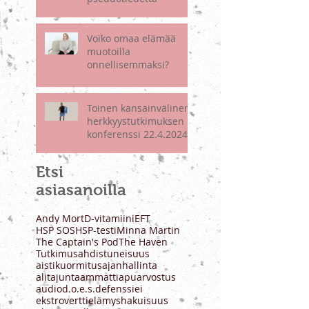
Erityisherkkyys:
todellisuutta vai
pseudotiedettä
Voiko omaa elämää
muotoilla
onnellisemmaksi?
Toinen kansainvälinen
herkkyystutkimuksen
konferenssi 22.4.2024 -
koonti esityksistä
Etsi
asiasanoilla
Andy Mort
D-vitamiini
EFT
HSP SOS
HSP-testi
Minna Martin
The Captain's Pod
The Haven
Tutkimus
ahdistuneisuus