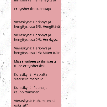
enemmän, henkilökohtaiset
projektit vai
Vieraskynä: Hevosen ja
persoonallisuuden piirteet?
ihmisen välinen eheyttävä
vuorovaikutus
Erityisherkkä suorittaja
Vieraskynä: Herkkyys ja
hengitys, osa 3/3: Hengittävä
terapiasuhde rauhoittavana
Vieraskynä: Herkkyys ja
perustana
hengitys, osa 2/3: Herkkyys,
tunne-elämän kehitys ja
Vieraskynä: Herkkyys ja
hengitys
hengitys, osa 1/3: Miten tulin
työssäni herkkyyden äärelle?
Missä vaiheessa ihmisestä
tulee erityisherkkä?
Kurssikynä: Matkalta
sisäiselle matkalle
Kurssikynä: Rauha ja