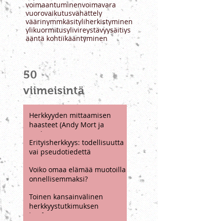
tunnetaidot
tunteet
ujous
ura
uskomus
vahvuus
valinnat
vanhuus
verkkokurssi
vieraskynä
viljat
visualisointi
voimaantumine
voimaantuminen
voimavara
vuorovaikutus
vähättely
väärinymmkäsit
yliherkistyminen
ylikuormitus
ylivire
ystävyys
äitiys
ääntä kohti
ïkääntyminen
50
viimeisintä
Herkkyyden mittaamisen
haasteet (Andy Mort ja
Andrew May)
Erityisherkkyys: todellisuutta
vai pseudotiedettä
Voiko omaa elämää muotoilla
onnellisemmaksi?