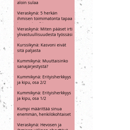
Vieraskynä: Kuinka jäädyin ja
aloin sulaa
Vieraskynä: 5 herkän
ihmisen toimimatonta tapaa
karttaa konfliktia
Vieraskynä: Miten pääset irti
ylivastuullisuudesta työssäsi
ilman, että sinun tarvitsee
Kurssikynä: Kasvoni eivät
irtisanoutua
sitä paljasta
Kummikynä: Muuttaisinko
sanajärjestystä?
Kummikynä: Erityisherkkyys
ja kipu, osa 2/2
Kummikynä: Erityisherkkyys
ja kipu, osa 1/2
Kumpi määrittää sinua