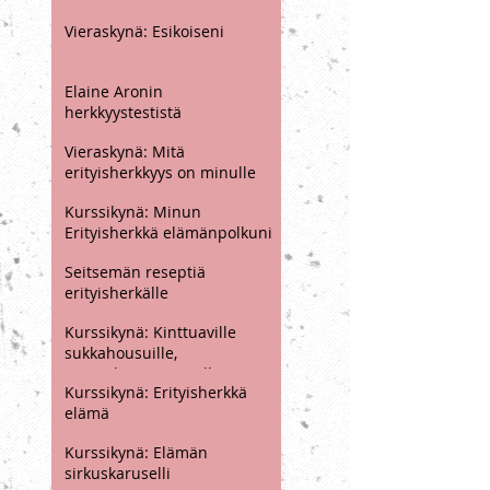
rauhoittuminen
Vieraskynä: Huh, miten sä
uskalsit?
Vieraskynä: Esikoiseni
Elaine Aronin
herkkyystestistä
Vieraskynä: Mitä
erityisherkkyys on minulle
opettanut
Kurssikynä: Minun
Erityisherkkä elämänpolkuni
Seitsemän reseptiä
erityisherkälle
Kurssikynä: Kinttuaville
sukkahousuille,
sateenkaarenvärisille
Kurssikynä: Erityisherkkä
vesipisaroille
elämä