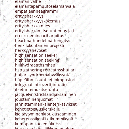
aistikuormitus
ajanhallinta
alitajunta
ammatti
apu
arvostus
audio
d.o.e.s.
defenssi
ei
ekstrovertti
elämyshakuisuus
elämän valhe
elämäntapamuutos
elämänvala
empatia
enneagrammi
erityisherkkyys
erityisherkkyyskokemus
erityisherkkä mies
erityisherkän itsetuntemus ja ihmissuhteet
ero
eroseminaari
harjoitus
heartmath
hedelmät
hengitys
henkilökohtainen projekti
herkkyys
hevoset
high sensation seeker
high sensation seeking
hiilihydraatit
hsm
hsp
hsp gathering retreat
hss
huijari
huijarisyndrooma
hyväksyntä
häpeä
ihmissuhteet
ilo
impostori
infograafi
introvertti
intuitio
itsetuntemus
itsetunto
jacquelyn strickland
jaksaminen
joustaminen
juomat
jännittäminen
kalenteri
kasvikset
kehotietoisuus
kerskailu