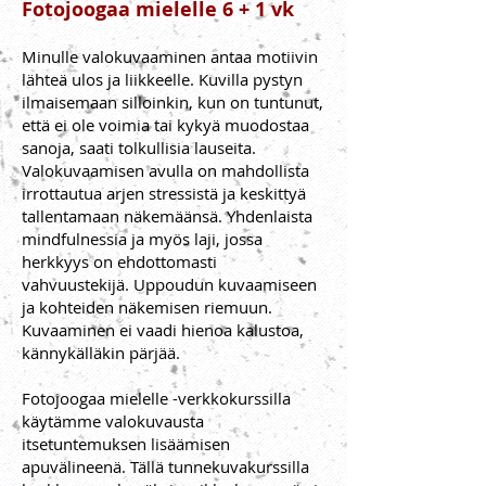
Fotojoogaa mielelle 6 + 1 vk
Minulle valokuvaaminen antaa motiivin
lähteä ulos ja liikkeelle. Kuvilla pystyn
ilmaisemaan silloinkin, kun on tuntunut,
että ei ole voimia tai kykyä muodostaa
sanoja, saati tolkullisia lauseita.
Valokuvaamisen avulla on mahdollista
irrottautua arjen stressistä ja keskittyä
tallentamaan näkemäänsä. Yhdenlaista
mindfulnessia ja myös laji, jossa
herkkyys on ehdottomasti
vahvuustekijä. Uppoudun kuvaamiseen
ja kohteiden näkemisen riemuun.
Kuvaaminen ei vaadi hienoa kalustoa,
kännykälläkin pärjää.
Fotojoogaa mielelle -verkkokurssilla
käytämme valokuvausta
itsetuntemuksen lisäämisen
apuvälineenä. Tällä tunnekuvakurssilla