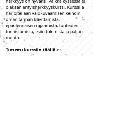
herkkyys on hyväksi, vaikka kyseessä ei
olekaan erityisherkkyyskurssi. Kurssilla
harjoitellaan valokuvaamisen keinoin
oman tarinan kuvittamista,
epäolennaisen rajaamista, tunteiden
tunnistamista, esiin tulemista ja paljon
muuta.
Tutustu kurssiin täällä >