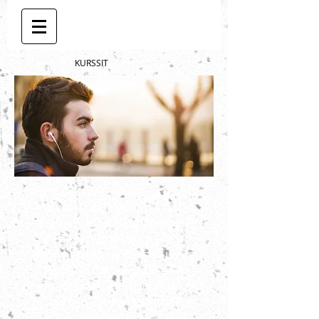
KURSSIT
Oletko ikuinen opiskelija ja aina
uudesta kiinnostuva tai
intohimoinen syväsukeltaja?
Verkkokurssit ovat hyvä ja
edullinen tapa omaksua uusia
tietoja ja taitoja, ja ne ovat
huomattavasti edullisempia kuin
suurin osa yhtä kattavista,
läsnäoloa vaativista kursseista.