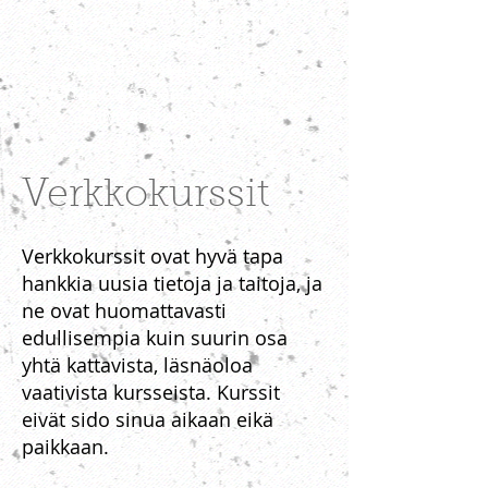
Kurssimme eivät sido sinua
aikaan eikä
paikkaan. Yhteisöllisyyttä ja
vertaistukea saat osallistumalla
aktiivisesti kurssiryhmän
keskusteluun.
Verkkokurssit
Verkkokurssit ovat hyvä tapa
hankkia uusia tietoja ja taitoja, ja
ne ovat huomattavasti
edullisempia kuin suurin osa
yhtä kattavista, läsnäoloa
vaativista kursseista. Kurssit
eivät sido sinua aikaan eikä
paikkaan.