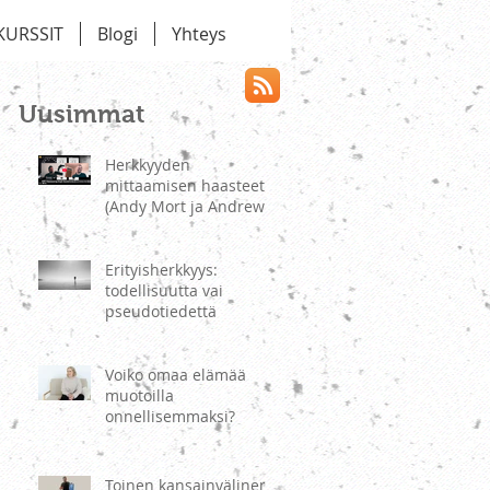
KURSSIT
Blogi
Yhteys
Uusimmat
Herkkyyden
mittaamisen haasteet
(Andy Mort ja Andrew
May)
Erityisherkkyys:
todellisuutta vai
pseudotiedettä
Voiko omaa elämää
muotoilla
onnellisemmaksi?
Toinen kansainvälinen