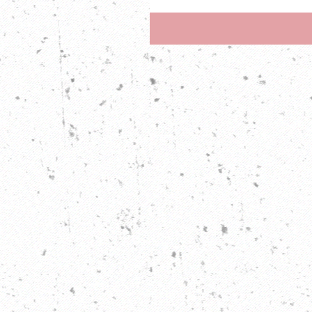
miettinyt kelpaamistaan tokai
Itku...