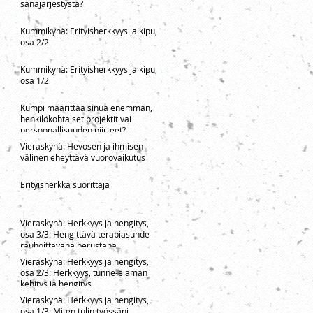
sanajärjestystä?
Kummikynä: Erityisherkkyys ja kipu,
osa 2/2
Kummikynä: Erityisherkkyys ja kipu,
osa 1/2
Kumpi määrittää sinua enemmän,
henkilökohtaiset projektit vai
persoonallisuuden piirteet?
Vieraskynä: Hevosen ja ihmisen
välinen eheyttävä vuorovaikutus
Erityisherkkä suorittaja
Vieraskynä: Herkkyys ja hengitys,
osa 3/3: Hengittävä terapiasuhde
rauhoittavana perustana
Vieraskynä: Herkkyys ja hengitys,
osa 2/3: Herkkyys, tunne-elämän
kehitys ja hengitys
Vieraskynä: Herkkyys ja hengitys,
osa 1/3: Miten tulin työssäni