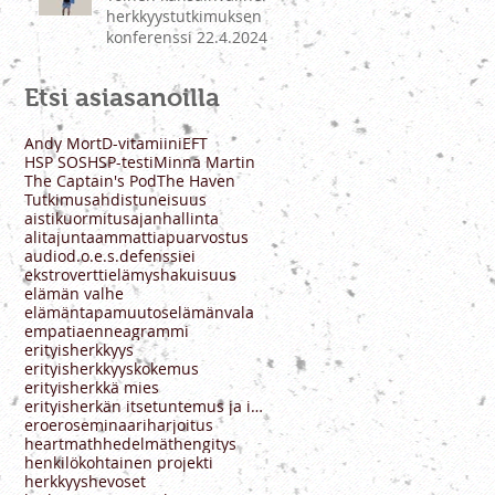
herkkyystutkimuksen
konferenssi 22.4.2024 -
koonti esityksistä
Etsi asiasanoilla
Andy Mort
D-vitamiini
EFT
HSP SOS
HSP-testi
Minna Martin
The Captain's Pod
The Haven
Tutkimus
ahdistuneisuus
aistikuormitus
ajanhallinta
alitajunta
ammatti
apu
arvostus
audio
d.o.e.s.
defenssi
ei
ekstrovertti
elämyshakuisuus
elämän valhe
elämäntapamuutos
elämänvala
empatia
enneagrammi
erityisherkkyys
erityisherkkyyskokemus
erityisherkkä mies
erityisherkän itsetuntemus ja ihmissuhteet
ero
eroseminaari
harjoitus
heartmath
hedelmät
hengitys
henkilökohtainen projekti
herkkyys
hevoset