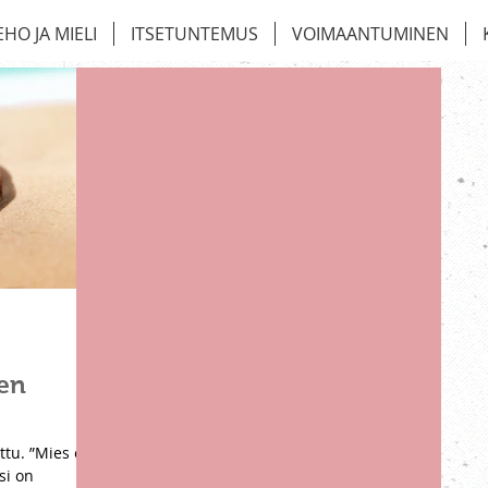
EHO JA MIELI
ITSETUNTEMUS
VOIMAANTUMINEN
sen
tu. ”Mies ei
si on