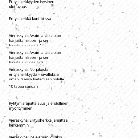
Erityisherkkyyden fyysinen
ulottuvuus
Erityisherkkä konfliktissa
Vieraskynä: Avaimia läsnäolon
harjoittamiseen - ja sen
haasteisiin, osa 2 / 2
Vieraskynä: Avaimia läsnäolon
harjoittamiseen - ja sen
haasteisiin, osa I / 2
Vieraskynä: Norjalaista
erityisherkkyyttä – oivalluksia
oman itsensä löytämisen polulle
10 tapaa sanoa Ei
Ryhtymisrajoitteisuus ja ehdollinen
myöntyminen
Vieraskynä: Erityisherkkä jännittää
herkemmin
Vieraskynä: Jos elämäni olisikin