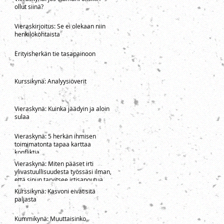
ollut siinä?
Vieraskirjoitus: Se ei olekaan niin
henkilökohtaista
Erityisherkän tie tasapainoon
Kurssikynä: Analyysiöverit
Vieraskynä: Kuinka jäädyin ja aloin
sulaa
Vieraskynä: 5 herkän ihmisen
toimimatonta tapaa karttaa
konfliktia
Vieraskynä: Miten pääset irti
ylivastuullisuudesta työssäsi ilman,
että sinun tarvitsee irtisanoutua
Kurssikynä: Kasvoni eivät sitä
paljasta
Kummikynä: Muuttaisinko