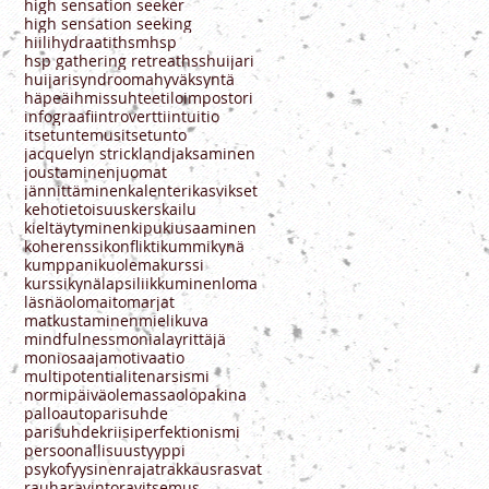
high sensation seeker
high sensation seeking
hiilihydraatit
hsm
hsp
hsp gathering retreat
hss
huijari
huijarisyndrooma
hyväksyntä
häpeä
ihmissuhteet
ilo
impostori
infograafi
introvertti
intuitio
itsetuntemus
itsetunto
jacquelyn strickland
jaksaminen
joustaminen
juomat
jännittäminen
kalenteri
kasvikset
kehotietoisuus
kerskailu
kieltäytyminen
kipu
kiusaaminen
koherenssi
konflikti
kummikynä
kumppani
kuolema
kurssi
kurssikynä
lapsi
liikkuminen
loma
läsnäolo
maito
marjat
matkustaminen
mielikuva
mindfulness
monialayrittäjä
moniosaaja
motivaatio
multipotentialite
narsismi
normipäivä
olemassaolo
pakina
palloauto
parisuhde
parisuhdekriisi
perfektionismi
persoonallisuustyyppi
psykofyysinen
rajat
rakkaus
rasvat
rauha
ravinto
ravitsemus