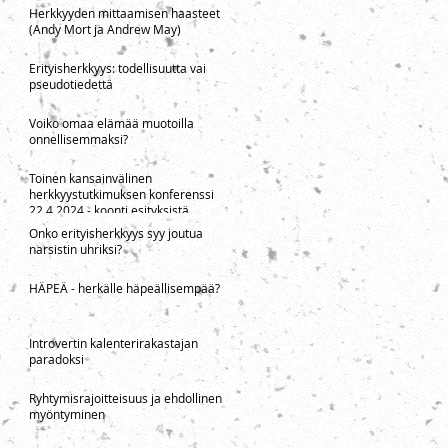
Herkkyyden mittaamisen haasteet
(Andy Mort ja Andrew May)
Erityisherkkyys: todellisuutta vai
pseudotiedettä
Voiko omaa elämää muotoilla
onnellisemmaksi?
Toinen kansainvälinen
herkkyystutkimuksen konferenssi
22.4.2024 - koonti esityksistä
Onko erityisherkkyys syy joutua
narsistin uhriksi?
HÄPEÄ - herkälle häpeällisempää?
Introvertin kalenterirakastajan
paradoksi
Ryhtymisrajoitteisuus ja ehdollinen
myöntyminen