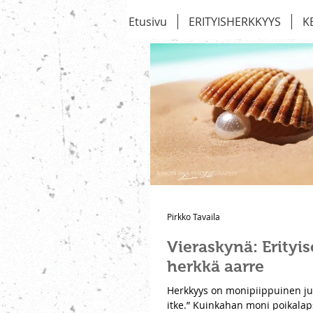
Etusivu
ERITYISHERKKYYS
K
Pirkko Tavaila
Vieraskynä: Erityi
herkkä aarre
Herkkyys on monipiippuinen jut
itke.” Kuinkahan moni poikalap