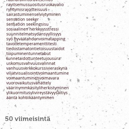
ravitsemussuositus
ruokavalio
ryhtymisrajoitteisuus
sairastuminen
selviytyminen
sensation seeker
sensation seeking
sisu
sosiaalinen herkkyys
stressi
suunnitelmat
sydän
syyllisyys
syö hyvää
tahdonvoima
tapping
tavoite
temperamentti
testi
tiedostamaton
tietoisuustaidot
toipuminen
tunnetabut
tunnetaidot
tunteet
ujous
ura
uskomus
vahvuus
valinnat
vanhuus
verkkokurssi
vieraskynä
viljat
visualisointi
voimaantumine
voimaantuminen
voimavara
vuorovaikutus
vähättely
väärinymmkäsit
yliherkistyminen
ylikuormitus
ylivire
ystävyys
äitiys
ääntä kohti
ïkääntyminen
50 viimeisintä