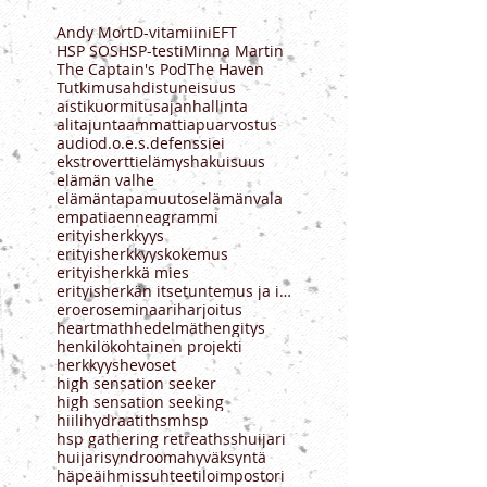
Etsi
asiasanoilla
Andy Mort
D-vitamiini
EFT
HSP SOS
HSP-testi
Minna Martin
The Captain's Pod
The Haven
Tutkimus
ahdistuneisuus
aistikuormitus
ajanhallinta
alitajunta
ammatti
apu
arvostus
audio
d.o.e.s.
defenssi
ei
ekstrovertti
elämyshakuisuus
elämän valhe
elämäntapamuutos
elämänvala
empatia
enneagrammi
erityisherkkyys
erityisherkkyyskokemus
erityisherkkä mies
erityisherkän itsetuntemus ja ihmissuhteet
ero
eroseminaari
harjoitus
heartmath
hedelmät
hengitys
henkilökohtainen projekti
herkkyys
hevoset
high sensation seeker
high sensation seeking
hiilihydraatit
hsm
hsp