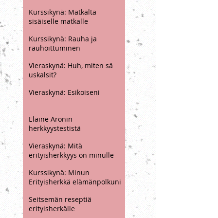
työssäni herkkyyden äärelle?
Missä vaiheessa ihmisestä
tulee erityisherkkä?
Kurssikynä: Matkalta
sisäiselle matkalle
Kurssikynä: Rauha ja
rauhoittuminen
Vieraskynä: Huh, miten sä
uskalsit?
Vieraskynä: Esikoiseni
Elaine Aronin
herkkyystestistä
Vieraskynä: Mitä
erityisherkkyys on minulle
opettanut
Kurssikynä: Minun
Erityisherkkä elämänpolkuni