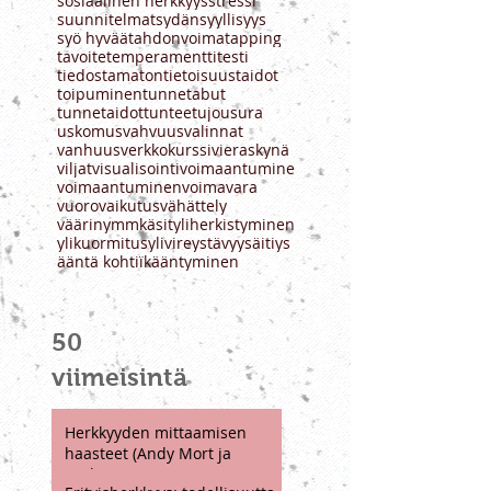
sensation seeker
sensation seeking
sisu
sosiaalinen herkkyys
stressi
suunnitelmat
sydän
syyllisyys
syö hyvää
tahdonvoima
tapping
tavoite
temperamentti
testi
tiedostamaton
tietoisuustaidot
toipuminen
tunnetabut
tunnetaidot
tunteet
ujous
ura
uskomus
vahvuus
valinnat
vanhuus
verkkokurssi
vieraskynä
viljat
visualisointi
voimaantumine
voimaantuminen
voimavara
vuorovaikutus
vähättely
väärinymmkäsit
yliherkistyminen
ylikuormitus
ylivire
ystävyys
äitiys
ääntä kohti
ïkääntyminen
50
viimeisintä
Herkkyyden mittaamisen