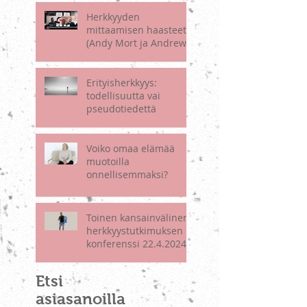
at
Herkkyyden
mittaamisen haasteet
(Andy Mort ja Andrew
May)
Erityisherkkyys:
todellisuutta vai
pseudotiedettä
Voiko omaa elämää
muotoilla
onnellisemmaksi?
Toinen kansainvälinen
herkkyystutkimuksen
konferenssi 22.4.2024 -
koonti esityksistä