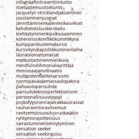
hsp gathering retreat
hss
huijari
huijarisyndrooma
hyväksyntä
häpeä
ihmissuhteet
ilo
impostori
infograafi
introvertti
intuitio
itsetuntemus
itsetunto
jacquelyn strickland
jaksaminen
joustaminen
juomat
jännittäminen
kalenteri
kasvikset
kehotietoisuus
kerskailu
kieltäytyminen
kipu
kiusaaminen
koherenssi
konflikti
kummikynä
kumppani
kuolema
kurssi
kurssikynä
lapsi
liikkuminen
loma
läsnäolo
maito
marjat
matkustaminen
mielikuva
mindfulness
monialayrittäjä
moniosaaja
motivaatio
multipotentialite
narsismi
normipäivä
olemassaolo
pakina
palloauto
parisuhde
parisuhdekriisi
perfektionismi
persoonallisuustyyppi
psykofyysinen
rajat
rakkaus
rasvat
rauha
ravinto
ravitsemus
ravitsemussuositus
ruokavalio
ryhtymisrajoitteisuus
sairastuminen
selviytyminen