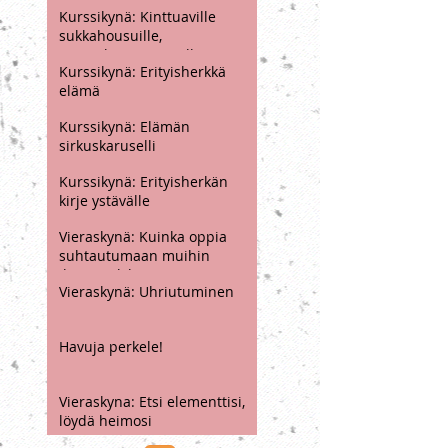
Seitsemän reseptiä
erityisherkälle
Kurssikynä: Kinttuaville
sukkahousuille,
sateenkaarenvärisille
Kurssikynä: Erityisherkkä
vesipisaroille
elämä
Kurssikynä: Elämän
sirkuskaruselli
Kurssikynä: Erityisherkän
kirje ystävälle
Vieraskynä: Kuinka oppia
suhtautumaan muihin
ihmisiin kiltimmin ja
Vieraskynä: Uhriutuminen
ymmärtävämmin
Havuja perkele!