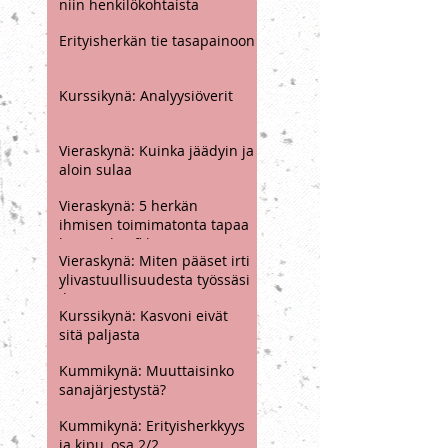
Vieraskirjoitus: Se ei olekaan
niin henkilökohtaista
Erityisherkän tie tasapainoon
Kurssikynä: Analyysiöverit
Vieraskynä: Kuinka jäädyin ja
aloin sulaa
Vieraskynä: 5 herkän
ihmisen toimimatonta tapaa
karttaa konfliktia
Vieraskynä: Miten pääset irti
ylivastuullisuudesta työssäsi
ilman, että sinun tarvitsee
Kurssikynä: Kasvoni eivät
irtisanoutua
sitä paljasta
Kummikynä: Muuttaisinko
sanajärjestystä?