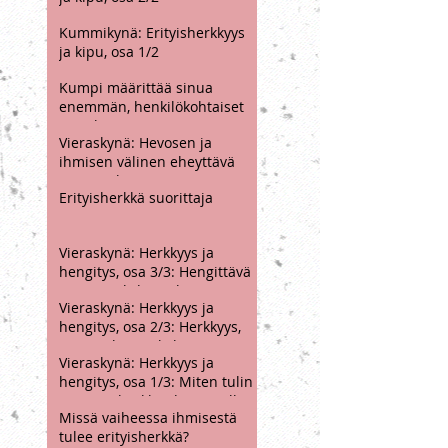
Kummikynä: Erityisherkkyys
ja kipu, osa 2/2
Kummikynä: Erityisherkkyys
ja kipu, osa 1/2
Kumpi määrittää sinua
enemmän, henkilökohtaiset
projektit vai
Vieraskynä: Hevosen ja
persoonallisuuden piirteet?
ihmisen välinen eheyttävä
vuorovaikutus
Erityisherkkä suorittaja
Vieraskynä: Herkkyys ja
hengitys, osa 3/3: Hengittävä
terapiasuhde rauhoittavana
Vieraskynä: Herkkyys ja
perustana
hengitys, osa 2/3: Herkkyys,
tunne-elämän kehitys ja
Vieraskynä: Herkkyys ja
hengitys
hengitys, osa 1/3: Miten tulin