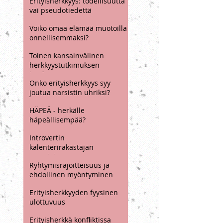
haasteet (Andy Mort ja
Andrew May)
Erityisherkkyys: todellisuutta
vai pseudotiedettä
Voiko omaa elämää muotoilla
onnellisemmaksi?
Toinen kansainvälinen
herkkyystutkimuksen
konferenssi 22.4.2024 -
Onko erityisherkkyys syy
koonti esityksistä
joutua narsistin uhriksi?
HÄPEÄ - herkälle
häpeällisempää?
Introvertin
kalenterirakastajan
paradoksi
Ryhtymisrajoitteisuus ja
ehdollinen myöntyminen
Erityisherkkyyden fyysinen