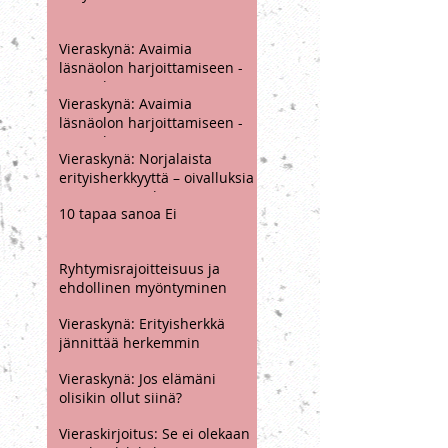
ulottuvuus
Erityisherkkä konfliktissa
Vieraskynä: Avaimia
läsnäolon harjoittamiseen -
ja sen haasteisiin, osa 2 / 2
Vieraskynä: Avaimia
läsnäolon harjoittamiseen -
ja sen haasteisiin, osa I / 2
Vieraskynä: Norjalaista
erityisherkkyyttä – oivalluksia
oman itsensä löytämisen
10 tapaa sanoa Ei
polulle
Ryhtymisrajoitteisuus ja
ehdollinen myöntyminen
Vieraskynä: Erityisherkkä
jännittää herkemmin
Vieraskynä: Jos elämäni
olisikin ollut siinä?