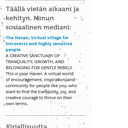
Täällä vietän aikaani ja
kehityn. Minun
sosiaalinen mediani:
The Haven, Virtual village f
or
introverts and highly sensitive
people
A CREATIVE SANCTUARY OF
TRANQUILITY, GROWTH, AND
BELONGING FOR GENTLE REBELS
This is your Haven. A virtual world
of encouragement, inspiration, and
community for people like you, who
want to find the tranquility, joy, and
creative courage to thrive on their
own terms.
Kirjallisuutta