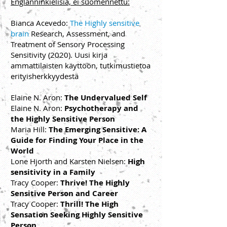
Englanninkielisiä, ei suomennettu:
Bianca Acevedo:
The
Highly sensitive
brain
Research, Assessment, and
Treatment of Sensory Processing
Sensitivity
(2020). Uusi kirja
ammattilaisten käyttöön, tutkimustietoa
erityisherkkyydestä
Elaine N. Aron:
The Undervalued Self
Elaine N. Aron:
Psychotherapy and
the Highly Sensitive Person
Maria Hill:
The Emerging Sensitive: A
Guide for Finding Your Place in the
World
Lone Hjorth and Karsten Nielsen:
High
sensitivity in a Family
Tracy Cooper:
Thrive! The Highly
Sensitive Person and Career
Tracy Cooper:
Thrill! The High
Sensation Seeking Highly Sensitive
Person