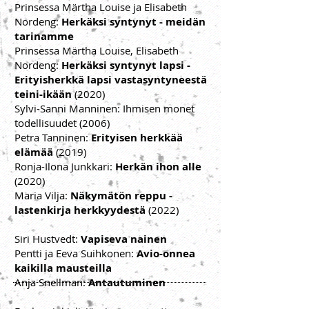
Prinsessa Märtha Louise ja Elisabeth
Nordeng:
Herkäksi syntynyt - meidän
tarinamme
Prinsessa Märtha Louise, Elisabeth
Nordeng:
Herkäksi syntynyt lapsi -
Erityisherkkä lapsi vastasyntyneestä
teini-ikään
(2020)
Sylvi-Sanni Manninen: Ihmisen monet
todellisuudet (2006)
Petra Tanninen:
Erityisen herkkää
elämää
(2019)
Ronja-Ilona Junkkari:
Herkän ihon alle
(2020)
Maria Vilja:
Näkymätön reppu -
lastenkirja herkkyydestä
(2022)
Siri Hustvedt:
Vapiseva nainen
Pentti ja Eeva Suihkonen:
Avio-onnea
kaikilla mausteilla
Anja Snellman:
Antautuminen