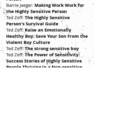
Barrie Jaeger:
Making Work Work for
the Highly Sensitive Person
Ted Zeff:
The Highly Sensitive
Person's Survival Guide
Ted Zeff:
Raise an Emotionally
Healthy Boy: Save Your Son From the
Violent Boy Culture
Ted Zeff:
The strong sensitive boy
Ted Zeff:
The Power of Sensitivity:
Success Stories of Highly Sensitive
People Thriving in a Non-sensitive
World
Jenna Forest:
Help Is On Its Way: A
Memoir About Growing Up Sensitive
Leila Boukarim Haig Ghokassian:
My
Quiet Adventures - Picture Books for
the Highly Sensitive Child: All too
much for Oliver
Ilse Sand:
Highly Sensitive People in
an Insensitive World
– How to Create
a Happy Life.