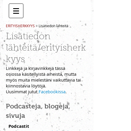
ERITYISHERKKYYS
> Lisätiedon lähteitä
Lisätiedon
lähteitä/erityisherk
kyys
Linkkejä ja kirjavinkkejä tässä
osiossa käsitellyistä aiheista, mutta
myös muita mielestäni vaikuttavia tai
kiinnostavia löytöjä.
Uusimmat jutut
Facebookissa
.
Podcasteja, blogeja,
sivuja
Podcastit