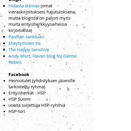
Hidasta elämää
(omat
vieraskirjoitukseni hajutuloksena,
mutta blogissa on paljon myös
muita erityisherkkyysaiheisia
kirjoituksia)
Päivilän sanktuari
Eheytymisen tie
The Happy Sensitive
Andy Mort, Haven blog for Gentle
Rebels
Facebook
Heimotulet (yhdistyksen jäsenille
tarkoitettu ryhmä)
Erityisherkät - HSP
HSP Suomi
useita suljettuja HSP-ryhmiä
HSP-tori