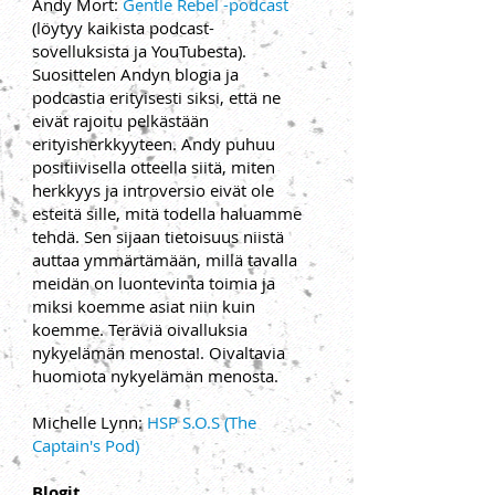
Andy Mort:
Gentle Rebel -podcast
(löytyy kaikista podcast-
sovelluksista ja YouTubesta).
Suosittelen Andyn blogia ja
podcastia erityisesti siksi, että ne
eivät rajoitu pelkästään
erityisherkkyyteen. Andy puhuu
positiivisella otteella siitä, miten
herkkyys ja introversio eivät ole
esteitä sille, mitä todella haluamme
tehdä. Sen sijaan tietoisuus niistä
auttaa ymmärtämään, millä tavalla
meidän on luontevinta toimia ja
miksi koemme asiat niin kuin
koemme. Teräviä oivalluksia
nykyelämän menosta!
. Oivaltavia
huomiota nykyelämän menosta.
Michelle Lynn:
HSP S.O.S (The
Captain's Pod)
Blogit