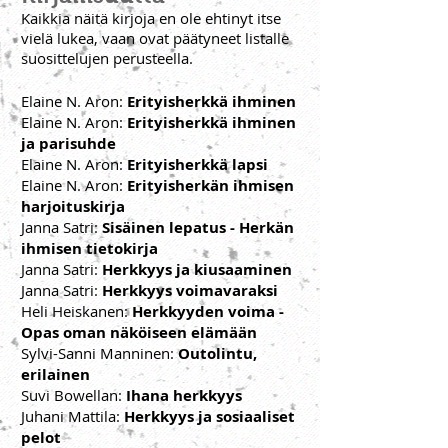
Kaikkia näitä kirjoja en ole ehtinyt itse
vielä lukea, vaan ovat päätyneet listalle
suosittelujen perusteella.
Elaine N. Aron:
Erityisherkkä ihminen
Elaine N. Aron:
Erityisherkkä ihminen
ja parisuhde
Elaine N. Aron:
Erityisherkkä lapsi
Elaine N. Aron:
Erityisherkän ihmisen
harjoituskirja
Janna Satri:
Sisäinen lepatus - Herkän
ihmisen tietokirja
Janna Satri:
Herkkyys ja kiusaaminen
Janna Satri:
Herkkyys voimavaraksi
Heli Heiskanen:
Herkkyyden voima -
Opas oman näköiseen elämään
Sylvi-Sanni Manninen:
Outolintu,
erilainen
Suvi Bowellan:
Ihana herkkyys
Juhani Mattila:
Herkkyys ja sosiaaliset
pelot