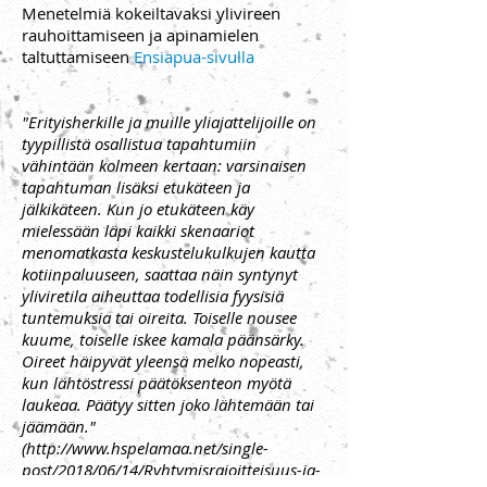
Menetelmiä kokeiltavaksi ylivireen
rauhoittamiseen ja apinamielen
taltuttamiseen
Ensiapua-sivulla
"Erityisherkille ja muille yliajattelijoille on
tyypillistä osallistua tapahtumiin
vähintään kolmeen kertaan: varsinaisen
tapahtuman lisäksi etukäteen ja
jälkikäteen. Kun jo etukäteen käy
mielessään läpi kaikki skenaariot
menomatkasta keskustelukulkujen kautta
kotiinpaluuseen, saattaa näin syntynyt
yliviretila aiheuttaa todellisia fyysisiä
tuntemuksia tai oireita. Toiselle nousee
kuume, toiselle iskee kamala päänsärky.
Oireet häipyvät yleensä melko nopeasti,
kun lähtöstressi päätöksenteon myötä
laukeaa. Päätyy sitten joko lähtemään tai
jäämään."
(
http://www.hspelamaa.net/single-
post/2018/06/14/Ryhtymisrajoitteisuus-ja-