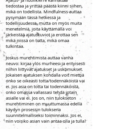
Ajatus- ja huolikierre kannattaa
tiedostaa ja yrittää päästä kiinni siihen,
mikä on todellista. Mindfulness auttaa
pysymään tässä hetkessä ja
todellisuudessa, mutta on myös muita
menetelmiä, joita käyttämällä voi
järkeistää ajatuskuviot ja erottaa sen
mikä niissä on totta, mikä omaa
tulkintaa.
Joskus murehtimista auttaa vanha
neuvo: kirjaa ylös murheesi ja erityisesti
niihin liittyvät ajatukset ja uskomukset.
Jokaisen ajatuksen kohdalla voit miettiä
onko se oikeasti totta/todennäköistä vai
ei. Jos asia on totta tai todennäköistä,
onko omassa vallassasi tehdä jotain
asialle vai ei. Jos on, niin tulokseton
murehtiminen on muuttumassa edellä
käydyn prosessin tuloksena
suunnitelmalliseksi toiminnaksi. Jos ei,
niin voisiko asian vain antaa olla ja tulla?