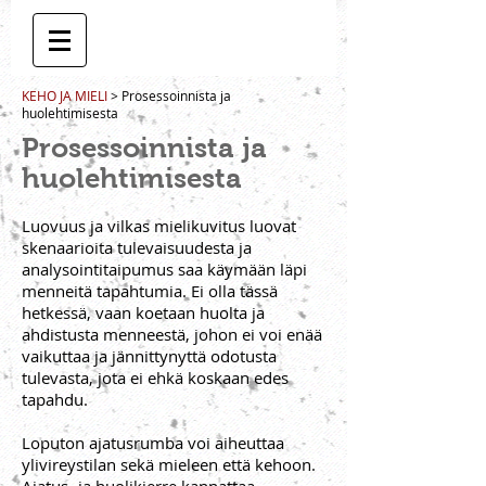
KEHO JA MIELI
> Prosessoinnista ja
huolehtimisesta
Prosessoinnista ja
huolehtimisesta
Luovuus ja vilkas mielikuvitus luovat
skenaarioita tulevaisuudesta ja
analysointitaipumus saa käymään läpi
menneitä tapahtumia. Ei olla tässä
hetkessä, vaan koetaan huolta ja
ahdistusta menneestä, johon ei voi enää
vaikuttaa ja jännittynyttä odotusta
tulevasta, jota ei ehkä koskaan edes
tapahdu.
Loputon ajatusrumba voi aiheuttaa
ylivireystilan sekä mieleen että kehoon.