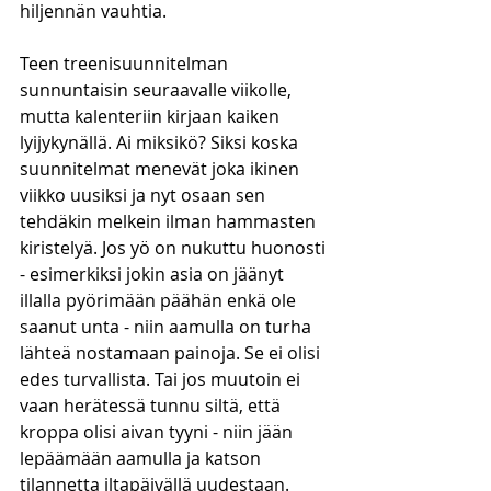
hiljennän vauhtia. 
Teen treenisuunnitelman 
sunnuntaisin seuraavalle viikolle, 
mutta kalenteriin kirjaan kaiken 
lyijykynällä. Ai miksikö? Siksi koska 
suunnitelmat menevät joka ikinen 
viikko uusiksi ja nyt osaan sen 
tehdäkin melkein ilman hammasten 
kiristelyä. Jos yö on nukuttu huonosti 
- esimerkiksi jokin asia on jäänyt 
illalla pyörimään päähän enkä ole 
saanut unta - niin aamulla on turha 
lähteä nostamaan painoja. Se ei olisi 
edes turvallista. Tai jos muutoin ei 
vaan herätessä tunnu siltä, että 
kroppa olisi aivan tyyni - niin jään 
lepäämään aamulla ja katson 
tilannetta iltapäivällä uudestaan. 