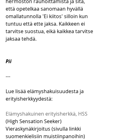
hermoston rauhoittamista ja sitä, 
että opetelkaa sanomaan hyvällä 
omallatunnolla 'Ei kiitos' silloin kun 
tuntuu että ette jaksa. Kaikkeen ei 
tarvitse suostua, eikä kaikkea tarvitse 
jaksaa tehdä. 
Pii
--- 
Lue lisää elämyshakuisuudesta ja 
erityisherkkyydestä: 
Elämyshakuinen erityisherkkä, HSS
(High Sensation Seeker) 
Vieraskynäkirjoitus (sivulla linkki 
suomenkielisiin muistiinpanoihin) 