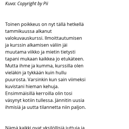
Kuva: Copyright by Pii
Toinen poikkeus on nyt tällä hetkellä 
tammikuussa alkanut 
valokuvauskurssi. Ilmoittautumisen 
ja kurssin alkamisen väliin jäi 
muutama viikko ja mietin tietysti 
tapani mukaan kaikkea jo etukäteen. 
Mutta ihme ja kumma, kurssilla olen 
vieläkin ja tykkään kuin hullu 
puurosta. Varsinkin kun sain viimeksi 
kuvistani hieman kehuja. 
Ensimmäisillä kerroilla olin tosi 
väsynyt kotiin tullessa. Jännitin uusia 
ihmisiä ja uutta tilannetta niin paljon. 
Nämä kaikki ovat yksilöllisiä juttuja ja 