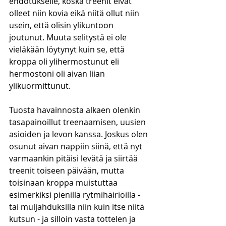
ehdotukselle, koska treenit eivät 
olleet niin kovia eikä niitä ollut niin 
usein, että olisin ylikuntoon 
joutunut. Muuta selitystä ei ole 
vieläkään löytynyt kuin se, että 
kroppa oli ylihermostunut eli 
hermostoni oli aivan liian 
ylikuormittunut. 
Tuosta havainnosta alkaen olenkin 
tasapainoillut treenaamisen, uusien 
asioiden ja levon kanssa. Joskus olen 
osunut aivan nappiin siinä, että nyt 
varmaankin pitäisi levätä ja siirtää 
treenit toiseen päivään, mutta 
toisinaan kroppa muistuttaa 
esimerkiksi pienillä rytmihäiriöillä - 
tai muljahduksilla niin kuin itse niitä 
kutsun - ja silloin vasta tottelen ja 