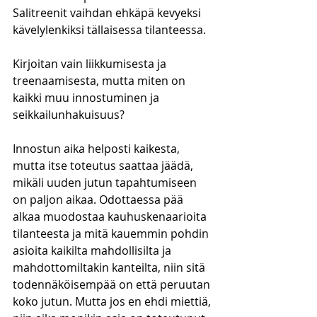
Salitreenit vaihdan ehkäpä kevyeksi 
kävelylenkiksi tällaisessa tilanteessa. 
Kirjoitan vain liikkumisesta ja 
treenaamisesta, mutta miten on 
kaikki muu innostuminen ja 
seikkailunhakuisuus? 
Innostun aika helposti kaikesta, 
mutta itse toteutus saattaa jäädä, 
mikäli uuden jutun tapahtumiseen 
on paljon aikaa. Odottaessa pää 
alkaa muodostaa kauhuskenaarioita 
tilanteesta ja mitä kauemmin pohdin 
asioita kaikilta mahdollisilta ja 
mahdottomiltakin kanteilta, niin sitä 
todennäköisempää on että peruutan 
koko jutun. Mutta jos en ehdi miettiä, 