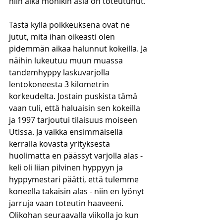
niin aika monikin asia on toteutunut. 
Tästä kyllä poikkeuksena ovat ne 
jutut, mitä ihan oikeasti olen 
pidemmän aikaa halunnut kokeilla. Ja 
näihin lukeutuu muun muassa 
tandemhyppy laskuvarjolla 
lentokoneesta 3 kilometrin 
korkeudelta. Jostain puskista tämä 
vaan tuli, että haluaisin sen kokeilla 
ja 1997 tarjoutui tilaisuus moiseen 
Utissa. Ja vaikka ensimmäisellä 
kerralla kovasta yrityksestä 
huolimatta en päässyt varjolla alas - 
keli oli liian pilvinen hyppyyn ja 
hyppymestari päätti, että tulemme 
koneella takaisin alas - niin en lyönyt 
jarruja vaan toteutin haaveeni. 
Olikohan seuraavalla viikolla jo kun 