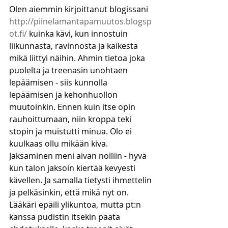
Olen aiemmin kirjoittanut blogissani 
http://piinelamantapamuutos.blogsp
ot.fi/
 kuinka kävi, kun innostuin 
liikunnasta, ravinnosta ja kaikesta 
mikä liittyi näihin. Ahmin tietoa joka 
puolelta ja treenasin unohtaen 
lepäämisen - siis kunnolla 
lepäämisen ja kehonhuollon 
muutoinkin. Ennen kuin itse opin 
rauhoittumaan, niin kroppa teki 
stopin ja muistutti minua. Olo ei 
kuulkaas ollu mikään kiva. 
Jaksaminen meni aivan nolliin - hyvä 
kun talon jaksoin kiertää kevyesti 
kävellen. Ja samalla tietysti ihmettelin 
ja pelkäsinkin, että mikä nyt on. 
Lääkäri epäili ylikuntoa, mutta pt:n 
kanssa pudistin itsekin päätä 