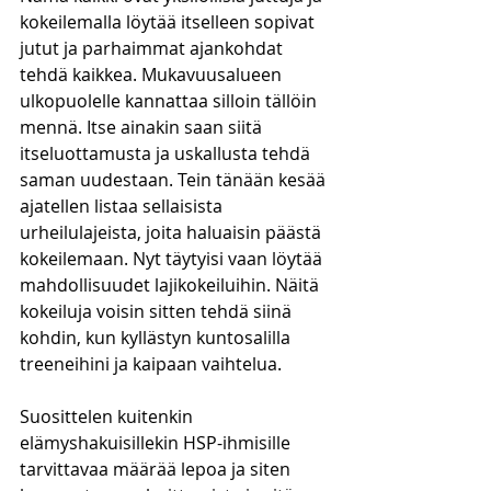
kokeilemalla löytää itselleen sopivat 
jutut ja parhaimmat ajankohdat 
tehdä kaikkea. Mukavuusalueen 
ulkopuolelle kannattaa silloin tällöin 
mennä. Itse ainakin saan siitä 
itseluottamusta ja uskallusta tehdä 
saman uudestaan. Tein tänään kesää 
ajatellen listaa sellaisista 
urheilulajeista, joita haluaisin päästä 
kokeilemaan. Nyt täytyisi vaan löytää 
mahdollisuudet lajikokeiluihin. Näitä 
kokeiluja voisin sitten tehdä siinä 
kohdin, kun kyllästyn kuntosalilla 
treeneihini ja kaipaan vaihtelua. 
Suosittelen kuitenkin 
elämyshakuisillekin HSP-ihmisille 
tarvittavaa määrää lepoa ja siten 