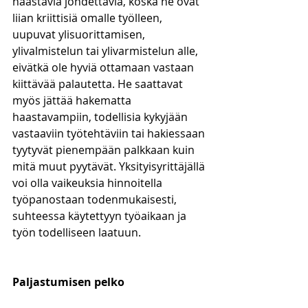
haastavia johdettavia, koska he ovat 
liian kriittisiä omalle työlleen, 
uupuvat ylisuorittamisen, 
ylivalmistelun tai ylivarmistelun alle, 
eivätkä ole hyviä ottamaan vastaan 
kiittävää palautetta. He saattavat 
myös jättää hakematta 
haastavampiin, todellisia kykyjään 
vastaaviin työtehtäviin tai hakiessaan 
tyytyvät pienempään palkkaan kuin 
mitä muut pyytävät. Yksityisyrittäjällä 
voi olla vaikeuksia hinnoitella 
työpanostaan todenmukaisesti, 
suhteessa käytettyyn työaikaan ja 
työn todelliseen laatuun. 
Paljastumisen pelko