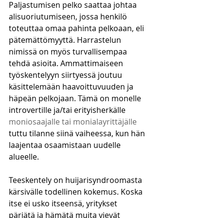
Paljastumisen pelko saattaa johtaa 
alisuoriutumiseen, jossa henkilö 
toteuttaa omaa pahinta pelkoaan, eli 
pätemättömyyttä. Harrastelun 
nimissä on myös turvallisempaa 
tehdä asioita. Ammattimaiseen 
työskentelyyn siirtyessä joutuu 
käsittelemään haavoittuvuuden ja 
häpeän pelkojaan. Tämä on monelle 
introvertille ja/tai erityisherkälle 
moniosaajalle tai monialayrittäjälle
tuttu tilanne siinä vaiheessa, kun hän 
laajentaa osaamistaan uudelle 
alueelle. 
Teeskentely on huijarisyndroomasta 
kärsivälle todellinen kokemus. Koska 
itse ei usko itseensä, yritykset 
pärjätä ja hämätä muita vievät 