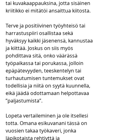
tai kuvakaappauksina, jotta sisäinen 
kriitikko ei mitätöi ansaittua kiitosta. 
Terve ja positiivinen työyhteisö tai 
harrastuspiiri osallistaa sekä 
hyväksyy kaikki jäsenensä, kannustaa 
ja kiittää. Joskus on siis myös 
pohdittava sitä, onko väärässä 
työpaikassa tai porukassa, jolloin 
epäpätevyyden, teeskentelyn tai 
turhautumisen tuntemukset ovat 
todellisia ja niitä on syytä kuunnella, 
eikä jäädä odottamaan helpottavaa 
”paljastumista”. 
Lopeta vertaileminen ja ole itsellesi 
totta. Omana esikuvanani tässä on 
vuosien takaa työkaveri, jonka 
läpikotaista rehtiyttä ja 