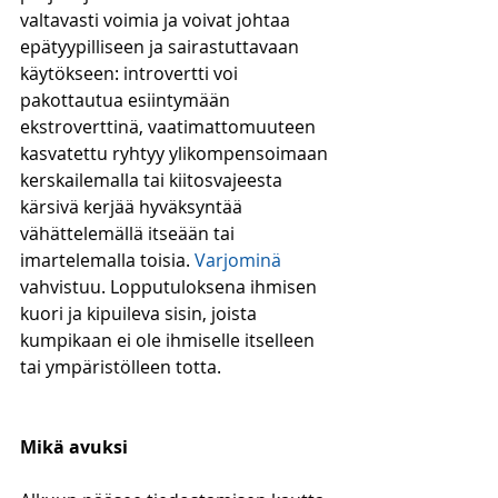
valtavasti voimia ja voivat johtaa 
epätyypilliseen ja sairastuttavaan 
käytökseen: introvertti voi 
pakottautua esiintymään 
ekstroverttinä, vaatimattomuuteen 
kasvatettu ryhtyy ylikompensoimaan 
kerskailemalla tai kiitosvajeesta 
kärsivä kerjää hyväksyntää 
vähättelemällä itseään tai 
imartelemalla toisia. 
Varjominä
vahvistuu. Lopputuloksena ihmisen 
kuori ja kipuileva sisin, joista 
kumpikaan ei ole ihmiselle itselleen 
tai ympäristölleen totta. 
Mikä avuksi