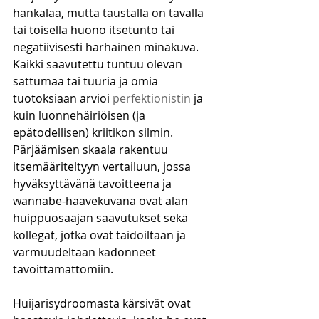
hankalaa, mutta taustalla on tavalla 
tai toisella huono itsetunto tai 
negatiivisesti harhainen minäkuva. 
Kaikki saavutettu tuntuu olevan 
sattumaa tai tuuria ja omia 
tuotoksiaan arvioi 
perfektionistin
 ja 
kuin luonnehäiriöisen (ja 
epätodellisen) kriitikon silmin. 
Pärjäämisen skaala rakentuu 
itsemääriteltyyn vertailuun, jossa 
hyväksyttävänä tavoitteena ja 
wannabe-haavekuvana ovat alan 
huippuosaajan saavutukset sekä 
kollegat, jotka ovat taidoiltaan ja 
varmuudeltaan kadonneet 
tavoittamattomiin. 
Huijarisydroomasta kärsivät ovat 