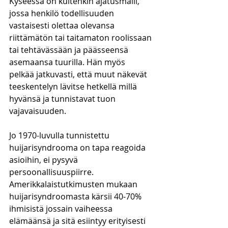
Kyseessä on kuitenkin ajatusmalli, 
jossa henkilö todellisuuden 
vastaisesti olettaa olevansa 
riittämätön tai taitamaton roolissaan 
tai tehtävässään ja päässeensä 
asemaansa tuurilla. Hän myös 
pelkää jatkuvasti, että muut näkevät 
teeskentelyn lävitse hetkellä millä 
hyvänsä ja tunnistavat tuon 
vajavaisuuden. 
Jo 1970-luvulla tunnistettu 
huijarisyndrooma on tapa reagoida 
asioihin, ei pysyvä 
persoonallisuuspiirre. 
Amerikkalaistutkimusten mukaan 
huijarisyndroomasta kärsii 40-70% 
ihmisistä jossain vaiheessa 
elämäänsä ja sitä esiintyy erityisesti 