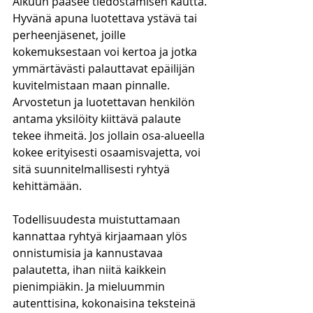
Alkuun pääsee tiedostamisen kautta. 
Hyvänä apuna luotettava ystävä tai 
perheenjäsenet, joille 
kokemuksestaan voi kertoa ja jotka 
ymmärtävästi palauttavat epäilijän 
kuvitelmistaan maan pinnalle. 
Arvostetun ja luotettavan henkilön 
antama yksilöity kiittävä palaute 
tekee ihmeitä. Jos jollain osa-alueella 
kokee erityisesti osaamisvajetta, voi 
sitä suunnitelmallisesti ryhtyä 
kehittämään. 
Todellisuudesta muistuttamaan 
kannattaa ryhtyä kirjaamaan ylös 
onnistumisia ja kannustavaa 
palautetta, ihan niitä kaikkein 
pienimpiäkin. Ja mieluummin 
autenttisina, kokonaisina teksteinä 