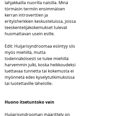
lahjakkailla nuorilla naisilla. Minä 
törmäsin termiin ensimmäisen 
kerran introverttien ja 
erityisherkkien keskusteluissa, joissa 
teeskentelijäkokemukset tulevat 
huomattavan usein esille.
Edit: Huijarisyndroomaa esiintyy siis 
myös miehillä, mutta 
todennäköisesti se tulee miehillä 
harvemmin julki, koska heikkoudeksi 
luettavaa tunnetta tai kokemusta ei 
myönnetä edes kyselytutkimuksissa 
tai luotettaville läheisille. 
Huono itsetuntoko vain
Huijarisyndrooman määrittely on 