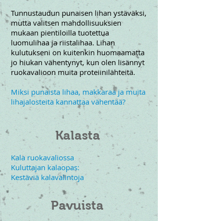
Tunnustaudun punaisen lihan ystäväksi,
mutta valitsen mahdollisuuksien
mukaan pientiloilla tuotettua
luomulihaa ja riistalihaa. Lihan
kulutukseni on kuitenkin huomaamatta
jo hiukan vähentynyt, kun olen lisännyt
ruokavalioon muita proteiinilähteitä.
Miksi punaista lihaa, makkaraa ja muita
lihajalosteita kannattaa vähentää?
Kalasta
Kala ruokavaliossa
Kuluttajan kalaopas:
Kestäviä kalavalintoja
Pavuista