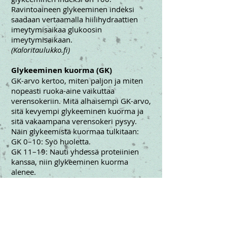
Ravintoaineen glykeeminen indeksi
saadaan vertaamalla hiilihydraattien
imeytymisaikaa glukoosin
imeytymisaikaan.
(Kaloritaulukko.fi)
Glykeeminen kuorma (GK)
GK-arvo kertoo, miten paljon ja miten
nopeasti ruoka-aine vaikuttaa
verensokeriin. Mitä alhaisempi GK-arvo,
sitä kevyempi glykeeminen kuorma ja
sitä vakaampana verensokeri pysyy.
Näin glykeemistä kuormaa tulkitaan:
GK 0–10: Syö huoletta.
GK 11–19: Nauti yhdessä proteiinien
kanssa, niin glykeeminen kuorma
alenee.
GK yli 20: Nauti vain harkiten.
(Kuntoplus.fi)
GI ja GK -taulukko