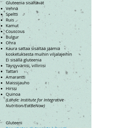
Gluteenia sisältävät
Vehnä
Speltti
Ruis
Kamut
Couscous
Bulgur
Ohra
Kaura sattaa sisältää jäämiä
kosketuksesta muihin viljalajeihin
Ei sisällä gluteenia
Täysjyväriisi, villiriisi
Tattari
Amarantti
Maissijauho
Hirssi
Quinoa
(Lähde: Institute for Integrative
Nutrition/EatBeNow)
Gluteeni