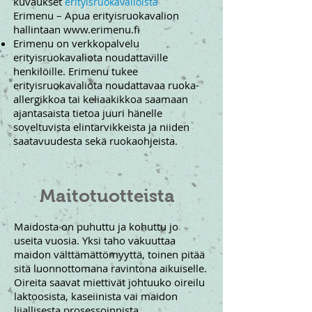
kuvaukset
erityisruokavalioista
Erimenu – Apua erityisruokavalion
hallintaan
www.erimenu.fi
Erimenu on verkkopalvelu
erityisruokavaliota noudattaville
henkilöille. Erimenu tukee
erityisruokavaliota noudattavaa ruoka-
allergikkoa tai keliaakikkoa saamaan
ajantasaista tietoa juuri hänelle
soveltuvista elintarvikkeista ja niiden
saatavuudesta sekä ruokaohjeista.
Maitotuotteista
Maidosta on puhuttu ja kohuttu jo
useita vuosia. Yksi taho vakuuttaa
maidon välttämättömyyttä, toinen pitää
sitä luonnottomana ravintona aikuiselle.
Oireita saavat miettivät johtuuko oireilu
laktoosista, kaseiinista vai maidon
liiallisesta prosessoinnista.