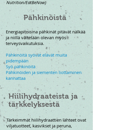
Nutrition/EatBeNow)
Pähkinöistä
Energiapitoisina pähkinät pitävät nälkää
ja niillä väitetään olevan myös
terveysvaikutuksia.
Pähkinöitä syövät elävät muita
pidempään
Syö pähkinöitä
Pähkinöiden ja siementen liottaminen
kannattaa
Hiilihydraateista ja
tärkkelyksestä
Tärkeimmät hiilihydraattien lähteet ovat
viljatuotteet, kasvikset ja peruna,