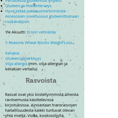
Perustietoa gluteenista lyhyesti
Gluteeni ja mielenterveys
Hyvä tietää pakkausmerkinnöistä -
Ainesosien soveltuvuus gluteenittomaan
ruokavalioon
Yle Akuutti:
Eroon vehnästä
5 Reasons Wheat Blocks Weight Loss
Keliakia
Gluteeniyliherkkyys
Vilja-allergia
(mm. vilja-allergian ja
keliakian vertailu)
Rasvoista
Rasvat ovat yksi kiistellyimmistä aiheista
ravitsemusta käsittelevissä
kirjoituksissa. Ainoastaan transrasvojen
haitallisuudesta kaikki tuntuvat olevan
yhtä mieltä. Voilla, kookosöljyllä,