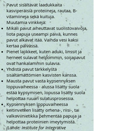
Pavut sisältävät laadukkaita
kasviperäisiä proteiineja, rautaa, B-
vitamiineja sekä kuituja.
Muutamia vinkkejä:
Mikäli pavut aiheuttavat suolistovaivoja,
liota papuja useampi päivä, kunnes
pavut alkavat itää. Vaihda vesi kaksi
kertaa päivässä.
Pienet lajikkeet, kuten aduki, linssit ja
herneet sulavat helpommin, soijapavut
ovat hankalammin sulavia.
Yhdistä pavut tärkkelystä
sisältämättömien kasvisten kanssa.
Mausta pavut vasta kypsennyksen
loppuvaiheessa - alussa lisätty suola
estää kypsymisen, lopussa lisätty suola
helpottaa ruuan sulatusprosessia.
Kypsennyksen loppuvaiheessa
keitinveteen lisätty omena-, riisi-, tai
valkoviinietikka pehmentää papuja ja
helpottaa proteiinien imeytymistä.
(Lähde: Institute for Integrative