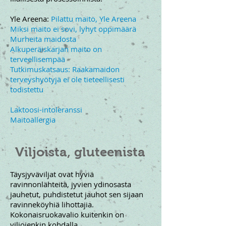
Yle Areena:
Pilattu maito, Yle Areena
Miksi maito ei sovi, lyhyt oppimäärä
Murheita maidosta
Alkuperäiskarjan maito on
terveellisempää
Tutkimuskatsaus: Raakamaidon
terveyshyötyjä ei ole tieteellisesti
todistettu
Laktoosi-intoleranssi
Maitoallergia
Viljoista, gluteenista
Täysjyväviljat ovat hyviä
ravinnonlähteitä, jyvien ydinosasta
jauhetut, puhdistetut jauhot sen sijaan
ravinneköyhiä lihottajia.
Kokonaisruokavalio kuitenkin on
viljojenkin kohdalla