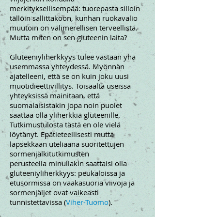
merkityksellisempää: tuorepasta silloin
tällöin sallittakoon, kunhan ruokavalio
muutoin on välimerellisen terveellistä.
Mutta miten on sen gluteenin laita?
Gluteeniyliherkkyys tulee vastaan yhä
usemmassa yhteydessä. Myönnän
ajatelleeni, että se on kuin joku uusi
muotidieettivillitys. Toisaalta useissa
yhteyksissä mainitaan, että
suomalaisistakin jopa noin puolet
saattaa olla yliherkkiä gluteenille.
Tutkimustulosta tästä en ole vielä
löytänyt. Epätieteellisesti mutta
lapsekkaan uteliaana suoritettujen
sormenjälkitutkimusten
perusteella minullakin saattaisi olla
gluteeniyliherkkyys: peukaloissa ja
etusormissa on vaakasuoria viivoja ja
sormenjäljet ovat vaikeasti
tunnistettavissa (
Viher-Tuomo
).