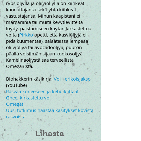
rypsiöljyllä ja oliiviöljyllä on kiihkeät
kannattajansa sekä yhtä kiihkeät
vastustajansa. Minun kaapistani ei
margariinia tai muita kevytlevitteitä
löydy, paistamiseen käytän kirkastettua
voita (
Pirkko
opetti, että kasviöljyjä ei
pidä kuumentaa), salaateissa lempeää
oliiviöljyä tai avocadoöljyä, puuron
päällä voisilmän sijaan kookosöljyä.
Kamelinaöljystä saa terveellistä
Omega3:sta.
Biohakkerin käsikirja:
Voi - erikoisjakso
(YouTube)
Rasvaa koneeseen ja keho kiittää!
Ghee, kirkastettu voi
Omegat
Uusi tutkimus haastaa käsitykset kovista
rasvoista
Lihasta