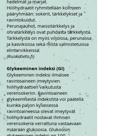
hedelmät ja marjat.
Hiilihydraatit ryhmitellään kolmeen
pääryhmään: sokerit, tärkkelykset ja
ravintokuidut.
Perunajauhot, maissitärkkelys ja
ohratärkkelys ovat puhdasta tärkkelystä.
Tärkkelystä on myös viljoissa, perunassa
ja kasviksissa sekä niistä valmistetuissa
elintarvikkeissa.
(Ruokatieto.fi)
Glykeeminen indeksi (GI)
Glykeeminen indeksi ilmaisee
ravintoaineen imeytyvien
hiilihydraattien vaikutusta
verensokeriin. Ravintoaineen
glykeemisestä indeksistä voi päätellä
kuinka paljon kyseisessä
ravintoaineessa olevat imeytyvät
hiilihydraatit nostavat ihmisen
verensokeria verrattuna vastaavaan
määrään glukoosia. Glukoosin
glykeeminen indeksi on 100.