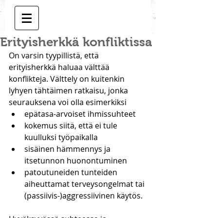
Erityisherkkä konfliktissa
On varsin tyypillistä, että 
erityisherkkä haluaa välttää 
konflikteja. Välttely on kuitenkin 
lyhyen tähtäimen ratkaisu, jonka 
seurauksena voi olla esimerkiksi 
epätasa-arvoiset ihmissuhteet  
kokemus siitä, että ei tule 
kuulluksi työpaikalla  
sisäinen hämmennys ja 
itsetunnon huonontuminen  
patoutuneiden tunteiden 
aiheuttamat terveysongelmat tai 
(passiivis-)aggressiivinen käytös. 