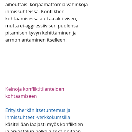
aiheuttaisi korjaamattomia vahinkoja 
ihmissuhteissa. Konfliktien 
kohtaamisessa auttaa aktiivisen, 
mutta ei-aggressiivisen puolensa 
pitämisen kyvyn kehittäminen ja 
armon antaminen itselleen.
Keinoja konfliktitilanteiden 
kohtaamiseen
Erityisherkän itsetuntemus ja 
ihmissuhteet -verkkokurssilla
käsitellään laajasti myös konfliktien 
ja arvostelun pelkoja sekä opitaan 