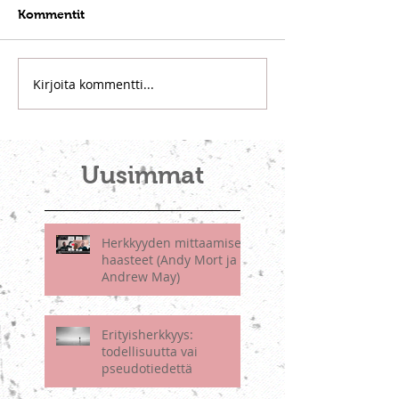
Kommentit
Kirjoita kommentti...
Uusimmat
Herkkyyden mittaamisen
haasteet (Andy Mort ja
Andrew May)
Erityisherkkyys:
todellisuutta vai
pseudotiedettä