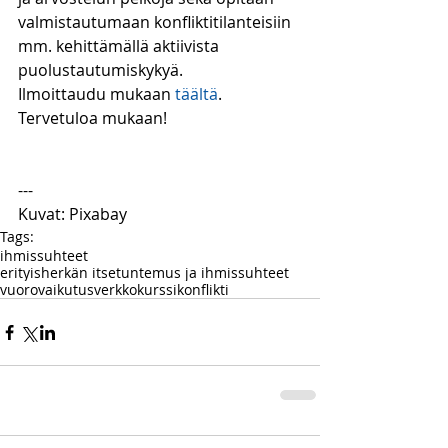
valmistautumaan konfliktitilanteisiin 
mm. kehittämällä aktiivista 
puolustautumiskykyä.
Ilmoittaudu mukaan 
täältä
. 
Tervetuloa mukaan!
---
Kuvat: Pixabay
Tags:
ihmissuhteet
erityisherkän itsetuntemus ja ihmissuhteet
vuorovaikutus
verkkokurssi
konflikti