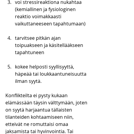
voi stressireaktiona nukahtaa 
(kemiallinen ja fysiologinen 
reaktio voimakkaasti 
vaikuttaneeseen tapahtumaan)
tarvitsee pitkän ajan 
toipuakseen ja käsitellääkseen 
tapahtuneen
kokee helposti syyllisyyttä, 
häpeää tai loukkaantuneisuutta 
ilman syytä. 
Konflikteilta ei pysty kukaan 
elämässään täysin välttymään, joten 
on syytä harjaantua tällaisten 
tilanteiden kohtaamiseen niin, 
etteivät ne romuttaisi omaa 
jaksamista tai hyvinvointia. Tai 