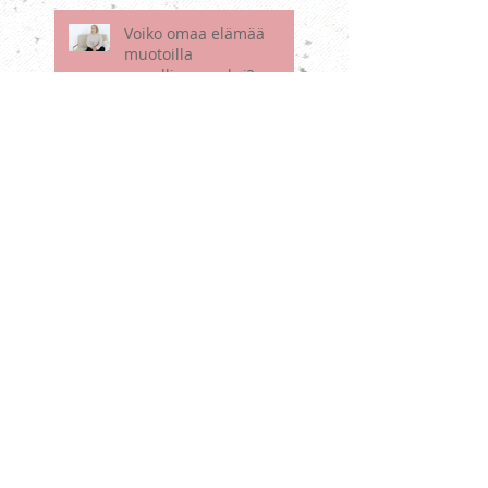
Voiko omaa elämää
muotoilla
onnellisemmaksi?
Toinen kansainvälinen
herkkyystutkimuksen
konferenssi 22.4.2024 -
koonti esityksistä
Etsi asiasanoilla
Andy Mort
D-vitamiini
EFT
HSP SOS
HSP-testi
Minna Martin
The Captain's Pod
The Haven
Tutkimus
ahdistuneisuus
aistikuormitus
ajanhallinta
alitajunta
ammatti
apu
arvostus
audio
d.o.e.s.
defenssi
ei
ekstrovertti
elämyshakuisuus
elämän valhe
elämäntapamuutos
elämänvala
empatia
enneagrammi
erityisherkkyys