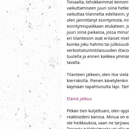
Toisaalta, tehokkaimmat keinoni e
vaikuttamiseen juuri siinä hetk
vaikuttaa tilannetta edeltäviin, 
olen jännittänyt esiintymistä, ni
esiintymispaikkaan etukäteen. Jo
juuri siinä paikassa, jossa minu
eri tilanteisiin ovat erilaiset mi
kuinka joku hahmo tai julkisuude
verkostoitumistilaisuuden iltaco
tuulella ja ennen kaikkea ymmärrä
tavalla. 
Tilanteen jälkeen, olen itse viel
kierroksilla. Pienen kävelylenk
käymään tapahtunutta läpi. Tämä
Elämä jatkuu 
Pitkän tien kuljettuani, olen opp
reaktioideni kanssa. Minua on e
ole heikkouksia, vaan ne tarjoav
Toisesta näkökulmasta voi olla m