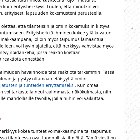
 kuin erityisherkkyys. Luulen, että minutkin voi 
n, erityisesti lapsuuden kokemusteni perusteella. 
lettaa, että tilanteisiin ja omiin kokemuksiin liittyvä 
ntumiseen. Erityisherkkä ihminen kokee yllä kuvatun 
oimakkaampana, jolloin myös taipumus lamaantua 
lleen, voi hyvin ajatella, että herkkyys vahvistaa myös 
tyy noidankehä, jossa reaktio koetaan 
 reaktiota ennestään.  
valmiuden havainnoida tätä reaktiota tarkemmin. Tässä 
ulman ja pystyy ottamaan etäisyyttä omiin 
jatusten ja tunteiden eriyttämiseksi
. Kun omaa 
 voi tarkastella neutraalimmasta näkökulmasta, niin 
e mahdollisille tavoille, joilla niihin voi vaikuttaa. 
y 
 herkkyys kokea tunteet voimakkaampina tai taipumus 
ssa tilanteessa ovat luonnollisia ilmiöitä. Tämä viesti on 