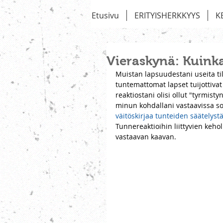
Etusivu
ERITYISHERKKYYS
K
Vieraskynä: Kuinka
Muistan lapsuudestani useita ti
tuntemattomat lapset tuijottiva
reaktiostani olisi ollut "tyrmisty
minun kohdallani vastaavissa so
väitöskirjaa tunteiden säätelyst
Tunnereaktioihin liittyvien kehol
vastaavan kaavan.