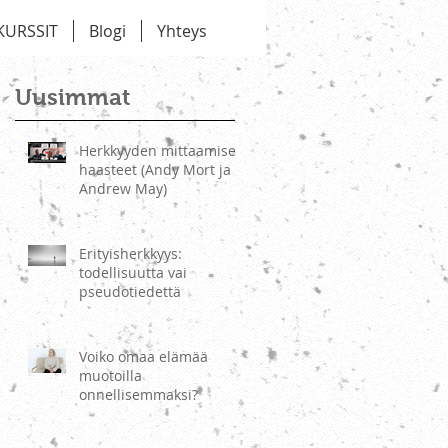
KURSSIT
Blogi
Yhteys
Uusimmat
Herkkyyden mittaamisen
haasteet (Andy Mort ja
Andrew May)
Erityisherkkyys:
todellisuutta vai
pseudotiedettä
Voiko omaa elämää
muotoilla
onnellisemmaksi?