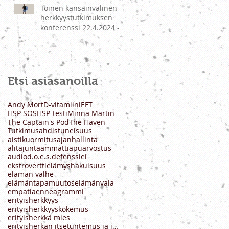
Toinen kansainvälinen
herkkyystutkimuksen
konferenssi 22.4.2024 -
koonti esityksistä
Etsi asiasanoilla
Andy Mort
D-vitamiini
EFT
HSP SOS
HSP-testi
Minna Martin
The Captain's Pod
The Haven
Tutkimus
ahdistuneisuus
aistikuormitus
ajanhallinta
alitajunta
ammatti
apu
arvostus
audio
d.o.e.s.
defenssi
ei
ekstrovertti
elämyshakuisuus
elämän valhe
elämäntapamuutos
elämänvala
empatia
enneagrammi
erityisherkkyys
erityisherkkyyskokemus
erityisherkkä mies
erityisherkän itsetuntemus ja ihmissuhteet