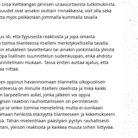
a Liisa Keltikangas-Järvisen uraauurtavista tutkimuksista. 
udet ovat ainakin osittain rinnakkaisia; voit olla sekä 
mutta myös pelkästään jommalla kummalla tavalla 
us oli, että fyysisestä reaktiosta ja jopa omasta 
oimia tilanteessa itselleni merkityksellisellä tavalla. 
in etukäteen tavoitteitani tai ainakin jonkinlaista yleistä 
jopa liiallisen suunnittelun sudenkuopan, enkä ahdistu 
unnitelmani mukaan. Tässä eniten auttaa ajatus, että 
a riittää. 
 olen oppinut havainnoimaan tilannetta ulkopuolisen 
nteessa on minulle itselleni oleellista ja mikä kaikki 
tarpeellinen askel, jonka jälkeen voi oppia 
gisen reaktion rauhoittamiseen on perinteisesti 
 ja se onkin toimiva menetelmä, mutta ei suinkaan 
ttamaan henkistä etäisyyttä tilanteeseen ja kokemukseeni 
ssä. Tähän mielentilaan päästyäni pystyn rauhallisesti 
ni, yleisön reaktioita ja kaikkea muuta siihen liittyvää. 