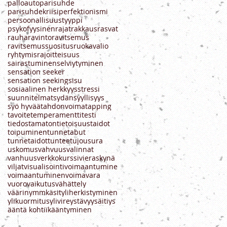
palloauto
parisuhde
parisuhdekriisi
perfektionismi
persoonallisuustyyppi
psykofyysinen
rajat
rakkaus
rasvat
rauha
ravinto
ravitsemus
ravitsemussuositus
ruokavalio
ryhtymisrajoitteisuus
sairastuminen
selviytyminen
sensation seeker
sensation seeking
sisu
sosiaalinen herkkyys
stressi
suunnitelmat
sydän
syyllisyys
syö hyvää
tahdonvoima
tapping
tavoite
temperamentti
testi
tiedostamaton
tietoisuustaidot
toipuminen
tunnetabut
tunnetaidot
tunteet
ujous
ura
uskomus
vahvuus
valinnat
vanhuus
verkkokurssi
vieraskynä
viljat
visualisointi
voimaantumine
voimaantuminen
voimavara
vuorovaikutus
vähättely
väärinymmkäsit
yliherkistyminen
ylikuormitus
ylivire
ystävyys
äitiys
ääntä kohti
ïkääntyminen