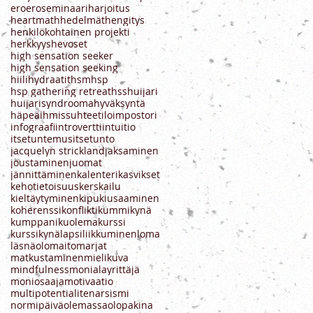
ero
eroseminaari
harjoitus
heartmath
hedelmät
hengitys
henkilökohtainen projekti
herkkyys
hevoset
high sensation seeker
high sensation seeking
hiilihydraatit
hsm
hsp
hsp gathering retreat
hss
huijari
huijarisyndrooma
hyväksyntä
häpeä
ihmissuhteet
ilo
impostori
infograafi
introvertti
intuitio
itsetuntemus
itsetunto
jacquelyn strickland
jaksaminen
joustaminen
juomat
jännittäminen
kalenteri
kasvikset
kehotietoisuus
kerskailu
kieltäytyminen
kipu
kiusaaminen
koherenssi
konflikti
kummikynä
kumppani
kuolema
kurssi
kurssikynä
lapsi
liikkuminen
loma
läsnäolo
maito
marjat
matkustaminen
mielikuva
mindfulness
monialayrittäjä
moniosaaja
motivaatio
multipotentialite
narsismi
normipäivä
olemassaolo
pakina