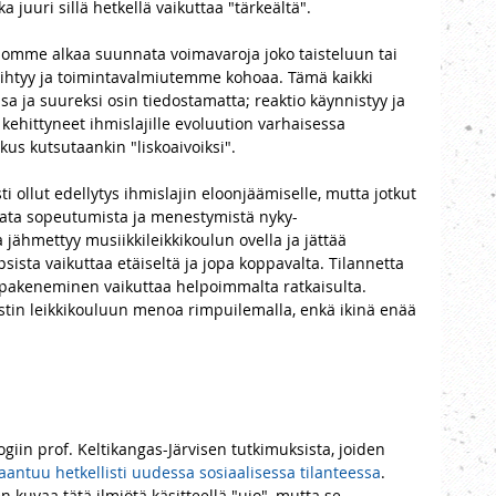
 juuri sillä hetkellä vaikuttaa "tärkeältä". 
homme alkaa suunnata voimavaroja joko taisteluun tai 
htyy ja toimintavalmiutemme kohoaa. Tämä kaikki 
ja suureksi osin tiedostamatta; reaktio käynnistyy ja 
 kehittyneet ihmislajille evoluution varhaisessa 
kus kutsutaankin "liskoaivoiksi". 
ti ollut edellytys ihmislajin eloonjäämiselle, mutta jotkut 
itata sopeutumista ja menestymistä nyky-
 jähmettyy musiikkileikkikoulun ovella ja jättää 
sista vaikuttaa etäiseltä ja jopa koppavalta. Tilannetta 
 pakeneminen vaikuttaa helpoimmalta ratkaisulta. 
ustin leikkikouluun menoa rimpuilemalla, enkä ikinä enää 
giin prof. Keltikangas-Järvisen tutkimuksista, joiden 
antuu hetkellisti uudessa sosiaalisessa tilanteessa
. 
 kuvaa tätä ilmiötä käsitteellä "ujo", mutta se 