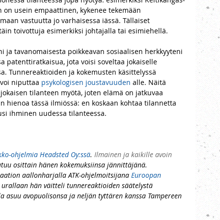
n on usein empaattinen, kykenee tekemään 
aan vastuutta jo varhaisessa iässä. Tällaiset 
in toivottuja esimerkiksi johtajalla tai esimiehellä. 
ni ja tavanomaisesta poikkeavan sosiaalisen herkkyyteni 
 patenttiratkaisua, jota voisi soveltaa jokaiselle 
ssa. Tunnereaktioiden ja kokemusten käsittelyssä 
 voi niputtaa 
psykologisen joustavuuden
 alle. Näitä 
 jokaisen tilanteen myötä, joten elämä on jatkuvaa 
n hienoa tässä ilmiössä: en koskaan kohtaa tilannetta 
si ihminen uudessa tilanteessa. 
rkko-ohjelmia Headsted Oy:ssä
. 
Ilmainen ja kaikille avoin 
tuu osittain hänen kokemuksiinsa jännittäjänä. 
saation aallonharjalla ATK-ohjelmoitsijana 
Euroopan 
lä urallaan hän väitteli tunnereaktioiden säätelystä 
la asuu avopuolisonsa ja neljän tyttären kanssa Tampereen 