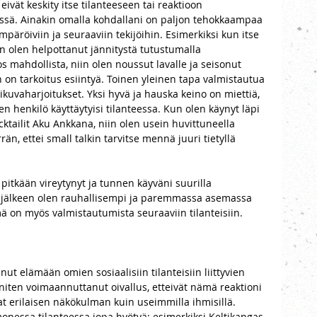
ivät keskity itse tilanteeseen tai reaktioon 
essä. Ainakin omalla kohdallani on paljon tehokkaampaa 
ympäröiviin ja seuraaviin tekijöihin. Esimerkiksi kun itse 
in olen helpottanut jännitystä tutustumalla 
s mahdollista, niin olen noussut lavalle ja seisonut 
n on tarkoitus esiintyä. Toinen yleinen tapa valmistautua 
elikuvaharjoitukset. Yksi hyvä ja hauska keino on miettiä, 
n henkilö käyttäytyisi tilanteessa. Kun olen käynyt läpi 
cktailit Aku Ankkana, niin olen usein huvittuneella 
n, ettei small talkin tarvitse mennä juuri tietyllä 
ä pitkään vireytynyt ja tunnen käyväni suurilla 
in jälkeen olen rauhallisempi ja paremmassa asemassa 
 on myös valmistautumista seuraaviin tilanteisiin. 
inut elämään omien sosiaalisiin tilanteisiin liittyvien 
niten voimaannuttanut oivallus, etteivät nämä reaktioni 
at erilaisen näkökulman kuin useimmilla ihmisillä. 
onessa tilanteessa jopa hyötyä: esimerkiksi Keltikangas-