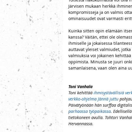
Järvisen mukaan herkkä ihmine
kompromisseja ja on valmis ottam
ominaisuudet ovat varmasti erittä
Kuinka sitten opin elämään itse
kanssa? Väitän, ettei ole olemassa
ihmiselle ja jokaisessa tilantee
auttavat yleiset valmiudet, jotka
valmiuksia voi jokainen kehittää
oppimista. Minusta se juuri onki
samanlaisena, vaan olen aina uu
Toni Vanhala 
Toni kehittää 
ihmisystävällisiä ve
verkko-ohjelma Jännä juttu
 pohjau
Päivätyönään hän surffaa digitali
parhaassa työpaikassa
. Edellisel
tietokoneen avulla. Tohtori Vanha
Hervannassa. 