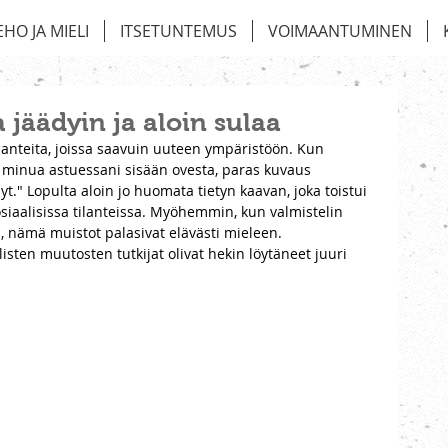
EHO JA MIELI
ITSETUNTEMUS
VOIMAANTUMINEN
 jäädyin ja aloin sulaa
lanteita, joissa saavuin uuteen ympäristöön. Kun 
t minua astuessani sisään ovesta, paras kuvaus 
nyt." Lopulta aloin jo huomata tietyn kaavan, joka toistui 
siaalisissa tilanteissa. Myöhemmin, kun valmistelin 
ä
, nämä muistot palasivat elävästi mieleen. 
listen muutosten tutkijat olivat hekin löytäneet juuri 