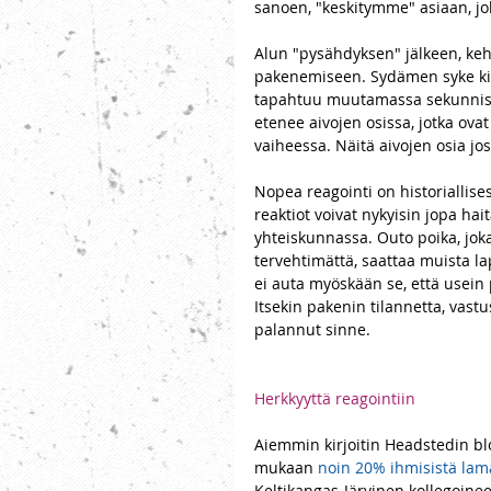
sanoen, "keskitymme" asiaan, joka
Alun "pysähdyksen" jälkeen, ke
pakenemiseen. Sydämen syke kii
tapahtuu muutamassa sekunnissa 
etenee aivojen osissa, jotka ovat
vaiheessa. Näitä aivojen osia jos
Nopea reagointi on historiallises
reaktiot voivat nykyisin jopa ha
yhteiskunnassa. Outo poika, joka
tervehtimättä, saattaa muista lap
ei auta myöskään se, että usein
Itsekin pakenin tilannetta, vast
palannut sinne. 
Herkkyyttä reagointiin 
Aiemmin kirjoitin Headstedin blo
mukaan 
noin 20% ihmisistä lama
Keltikangas-Järvinen kollegoineen