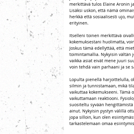
merkittävä tulos Elaine Aronin j
Lisäksi uskon, että nämä ominaisu
herkkä että sosiaalisesti ujo, 
erityinen. 
Itselleni toinen merkittävä oivall
kokemuksestani huolimatta, voin t
Joskus tämä edellyttää, että miet
toimintamallia. Nykyisin vältän 
vaikka asiat eivät mene juuri su
voin tehdä vain parhaani ja se sa
Lopulta pienellä harjoittelulla,
silmin ja tunnistamaan, mikä tila
vaikuttaa kokemukseeni. Tämä on 
vaikuttamaan reaktiooni. Fysiolo
suositeltu syvään hengittämistä
ainut. Nykyisin pystyn välillä o
jopa silloin, kun olen esiintymä
tarkastelemaan omaa esiintymistä