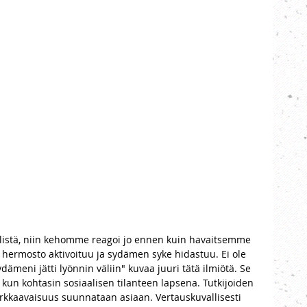
llistä, niin kehomme reagoi jo ennen kuin havaitsemme 
 hermosto aktivoituu ja sydämen syke hidastuu. Ei ole 
ämeni jätti lyönnin väliin" kuvaa juuri tätä ilmiötä. Se 
un kohtasin sosiaalisen tilanteen lapsena. Tutkijoiden 
arkkaavaisuus suunnataan asiaan. Vertauskuvallisesti 