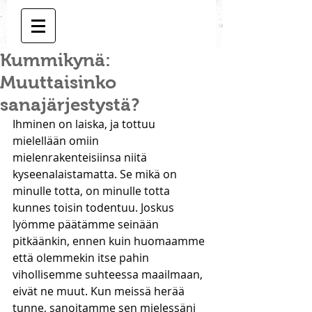
Kummikynä:
Muuttaisinko
sanajärjestystä?
Ihminen on laiska, ja tottuu 
mielellään omiin 
mielenrakenteisiinsa niitä 
kyseenalaistamatta. Se mikä on 
minulle totta, on minulle totta 
kunnes toisin todentuu. Joskus 
lyömme päätämme seinään 
pitkäänkin, ennen kuin huomaamme 
että olemmekin itse pahin 
vihollisemme suhteessa maailmaan, 
eivät ne muut. Kun meissä herää 
tunne, sanoitamme sen mielessäni 