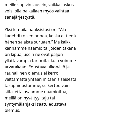
meille sopivin lausein, vaikka joskus 
voisi olla paikallaan myös vaihtaa 
sanajärjestystä.
Yksi lempilainauksistasi on: ”Älä 
kadehdi toisen onnea, koska et tiedä 
hänen salaista suruaan.” Me kaikki 
kannamme naamioita, joiden takana 
on kipua, usein ne ovat paljon 
yllättävämpiä tarinoita, kuin voimme 
arvatakaan. Edustava ulkonäkö ja 
rauhallinen olemus ei kerro 
välttämättä yhtään mitään sisäisestä 
tasapainostamme, se kertoo vain 
siitä, että osaamme naamioitua, 
meillä on hyvä tyylitaju tai 
syntymälahjaksi saatu edustava 
olemus. 