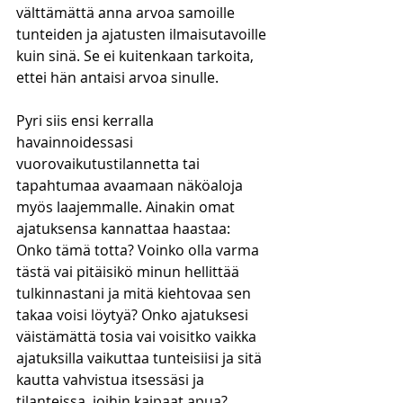
välttämättä anna arvoa samoille 
tunteiden ja ajatusten ilmaisutavoille 
kuin sinä. Se ei kuitenkaan tarkoita, 
ettei hän antaisi arvoa sinulle.
Pyri siis ensi kerralla 
havainnoidessasi 
vuorovaikutustilannetta tai 
tapahtumaa avaamaan näköaloja 
myös laajemmalle. Ainakin omat 
ajatuksensa kannattaa haastaa: 
Onko tämä totta? Voinko olla varma 
tästä vai pitäisikö minun hellittää 
tulkinnastani ja mitä kiehtovaa sen 
takaa voisi löytyä? Onko ajatuksesi 
väistämättä tosia vai voisitko vaikka 
ajatuksilla vaikuttaa tunteisiisi ja sitä 
kautta vahvistua itsessäsi ja 
tilanteissa, joihin kaipaat apua?