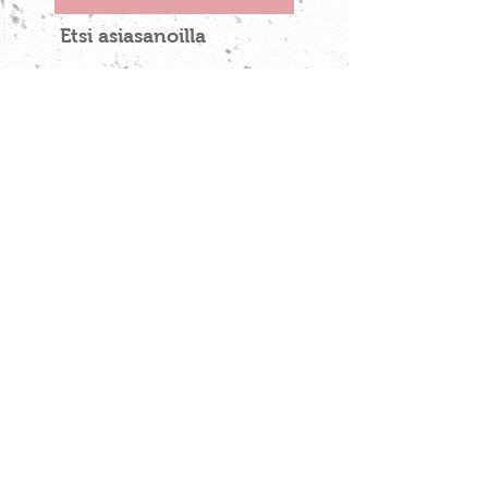
koonti esityksistä
Etsi asiasanoilla
Andy Mort
D-vitamiini
EFT
HSP SOS
HSP-testi
Minna Martin
The Captain's Pod
The Haven
Tutkimus
ahdistuneisuus
aistikuormitus
ajanhallinta
alitajunta
ammatti
apu
arvostus
audio
d.o.e.s.
defenssi
ei
ekstrovertti
elämyshakuisuus
elämän valhe
elämäntapamuutos
elämänvala
empatia
enneagrammi
erityisherkkyys
erityisherkkyyskokemus
erityisherkkä mies
erityisherkän itsetuntemus ja ihmissuhteet
ero
eroseminaari
harjoitus
heartmath
hedelmät
hengitys
henkilökohtainen projekti
herkkyys
hevoset
high sensation seeker
high sensation seeking
hiilihydraatit
hsm
hsp
hsp gathering retreat
hss
huijari