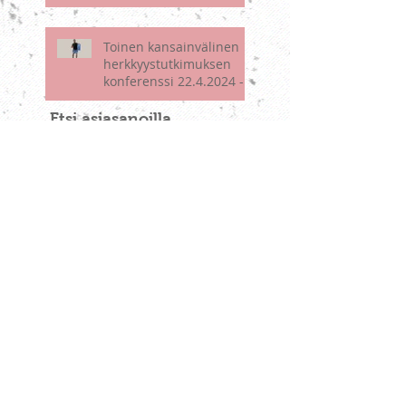
Toinen kansainvälinen
herkkyystutkimuksen
konferenssi 22.4.2024 -
koonti esityksistä
Etsi asiasanoilla
Andy Mort
D-vitamiini
EFT
HSP SOS
HSP-testi
Minna Martin
The Captain's Pod
The Haven
Tutkimus
ahdistuneisuus
aistikuormitus
ajanhallinta
alitajunta
ammatti
apu
arvostus
audio
d.o.e.s.
defenssi
ei
ekstrovertti
elämyshakuisuus
elämän valhe
elämäntapamuutos
elämänvala
empatia
enneagrammi
erityisherkkyys
erityisherkkyyskokemus
erityisherkkä mies
erityisherkän itsetuntemus ja ihmissuhteet
ero
eroseminaari
harjoitus
heartmath
hedelmät
hengitys