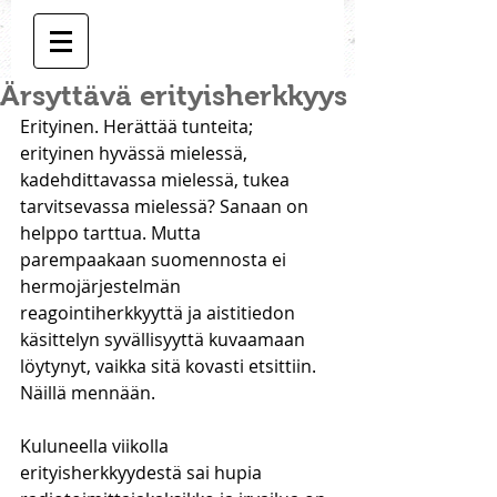
Ärsyttävä erityisherkkyys
Erityinen. Herättää tunteita; 
erityinen hyvässä mielessä, 
kadehdittavassa mielessä, tukea 
tarvitsevassa mielessä? Sanaan on 
helppo tarttua. Mutta 
parempaakaan suomennosta ei 
hermojärjestelmän 
reagointiherkkyyttä ja aistitiedon 
käsittelyn syvällisyyttä kuvaamaan 
löytynyt, vaikka sitä kovasti etsittiin. 
Näillä mennään. 
Kuluneella viikolla 
erityisherkkyydestä sai hupia 