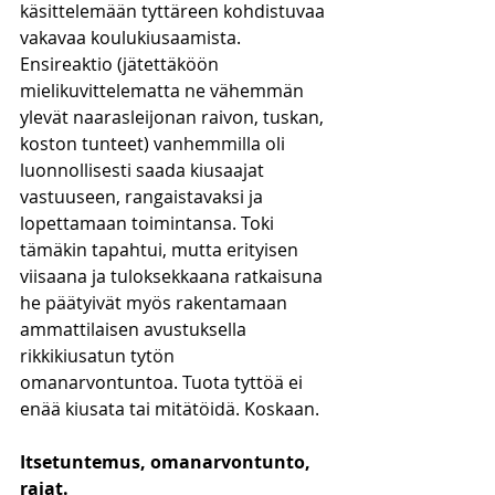
käsittelemään tyttäreen kohdistuvaa 
vakavaa koulukiusaamista. 
Ensireaktio (jätettäköön 
mielikuvittelematta ne vähemmän 
ylevät naarasleijonan raivon, tuskan, 
koston tunteet) vanhemmilla oli 
luonnollisesti saada kiusaajat 
vastuuseen, rangaistavaksi ja 
lopettamaan toimintansa. Toki 
tämäkin tapahtui, mutta erityisen 
viisaana ja tuloksekkaana ratkaisuna 
he päätyivät myös rakentamaan 
ammattilaisen avustuksella 
rikkikiusatun tytön 
omanarvontuntoa. Tuota tyttöä ei 
enää kiusata tai mitätöidä. Koskaan. 
Itsetuntemus, omanarvontunto, 
rajat.