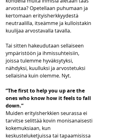
kohdella muita ihmisiä aletaan taas 
arvostaa? Opetellaan puhumaan ja 
kertomaan erityisherkkyydestä 
neutraalilla, itseämme ja kulloistakin 
kuulijaa arvostavalla tavalla. 
Tai sitten hakeudutaan sellaiseen 
ympäristöön ja ihmissuhteisiin, 
joissa tulemme hyväksytyksi, 
nähdyksi, kuulluksi ja arvostetuksi 
sellaisina kuin olemme. Nyt. 
”The first to help you up are the 
ones who know how it feels to fall 
down.” 
Muiden erityisherkkien seurassa ei 
tarvitse selittää kovin monisanaisesti 
kokemuksiaan, kun 
keskusteluketjuissa tai tapaamisissa 