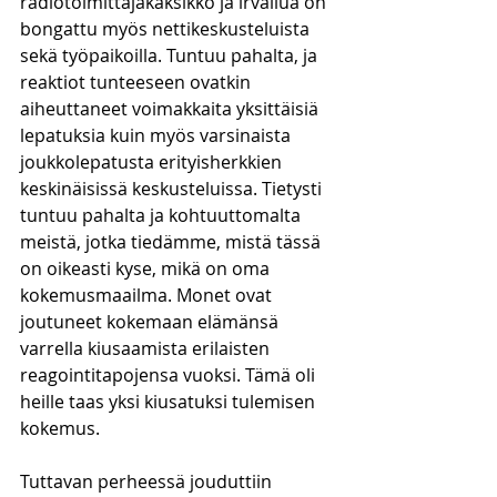
radiotoimittajakaksikko ja irvailua on 
bongattu myös nettikeskusteluista 
sekä työpaikoilla. Tuntuu pahalta, ja 
reaktiot tunteeseen ovatkin 
aiheuttaneet voimakkaita yksittäisiä 
lepatuksia kuin myös varsinaista 
joukkolepatusta erityisherkkien 
keskinäisissä keskusteluissa. Tietysti 
tuntuu pahalta ja kohtuuttomalta 
meistä, jotka tiedämme, mistä tässä 
on oikeasti kyse, mikä on oma 
kokemusmaailma. Monet ovat 
joutuneet kokemaan elämänsä 
varrella kiusaamista erilaisten 
reagointitapojensa vuoksi. Tämä oli 
heille taas yksi kiusatuksi tulemisen 
kokemus. 
Tuttavan perheessä jouduttiin 