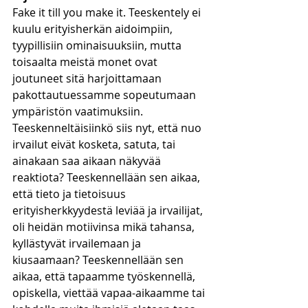
Fake it till you make it. Teeskentely ei 
kuulu erityisherkän aidoimpiin, 
tyypillisiin ominaisuuksiin, mutta 
toisaalta meistä monet ovat 
joutuneet sitä harjoittamaan 
pakottautuessamme sopeutumaan 
ympäristön vaatimuksiin. 
Teeskenneltäisiinkö siis nyt, että nuo 
irvailut eivät kosketa, satuta, tai 
ainakaan saa aikaan näkyvää 
reaktiota? Teeskennellään sen aikaa, 
että tieto ja tietoisuus 
erityisherkkyydestä leviää ja irvailijat, 
oli heidän motiivinsa mikä tahansa, 
kyllästyvät irvailemaan ja 
kiusaamaan? Teeskennellään sen 
aikaa, että tapaamme työskennellä, 
opiskella, viettää vapaa-aikaamme tai 