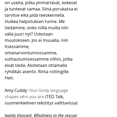
on useita, jotka ymmärtävät, kokevat 
ja tuntevat samaa. Siinä porukassa ei 
tarvitse eikä pidä teeskennellä. 
Huikea helpotuksen tunne. Me 
tiedämme, onko niillä muilla niin 
väliä juuri nyt? Uskotaan 
muutokseen. Jos ei muualla, niin 
itsessämme, 
omanarvontunnossamme, 
suhtautumisessamme niihin, jotka 
eivät tiedä. Aloitetaan ottamalla 
ryhdikäs asento. Rinta rottingille. 
Heti. 
Amy Cuddy: 
Your body language 
shapes who you are
 (TED Talk, 
suomenkielinen tekstitys valittavissa) 
Iyanla Vanzant, Wholiness to the rescue: 